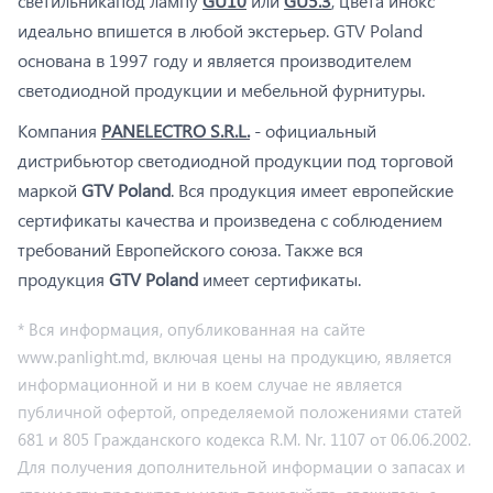
светильникапод лампу
GU10
или
GU5.3
, цвета инокс
идеально впишется в любой экстерьер. GTV Poland
основана в 1997 году и является производителем
светодиодной продукции и мебельной фурнитуры.
Компания
PANELECTRO S.R.L.
- официальный
дистрибьютор светодиодной продукции под торговой
маркой
GTV Poland
. Вся продукция имеет европейские
сертификаты качества и произведена с соблюдением
требований Европейского союза. Также вся
продукция
GTV Poland
имеет сертификаты.
* Вся информация, опубликованная на сайте
www.panlight.md, включая цены на продукцию, является
информационной и ни в коем случае не является
публичной офертой, определяемой положениями статей
681 и 805 Гражданского кодекса R.M. Nr. 1107 от 06.06.2002.
Для получения дополнительной информации о запасах и