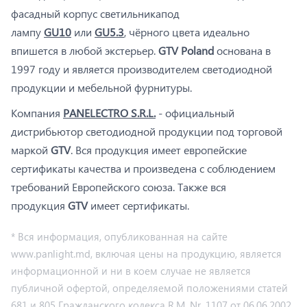
фасадный корпус светильникапод
лампу
GU10
или
GU5.3
, чёрного цвета идеально
впишется в любой экстерьер.
GTV Poland
основана в
1997 году и является производителем светодиодной
продукции и мебельной фурнитуры.
Компания
PANELECTRO S.R.L.
- официальный
дистрибьютор светодиодной продукции под торговой
маркой
GTV
. Вся продукция имеет европейские
сертификаты качества и произведена с соблюдением
требований Европейского союза. Также вся
продукция
GTV
имеет сертификаты.
* Вся информация, опубликованная на сайте
www.panlight.md, включая цены на продукцию, является
информационной и ни в коем случае не является
публичной офертой, определяемой положениями статей
681 и 805 Гражданского кодекса R.M. Nr. 1107 от 06.06.2002.