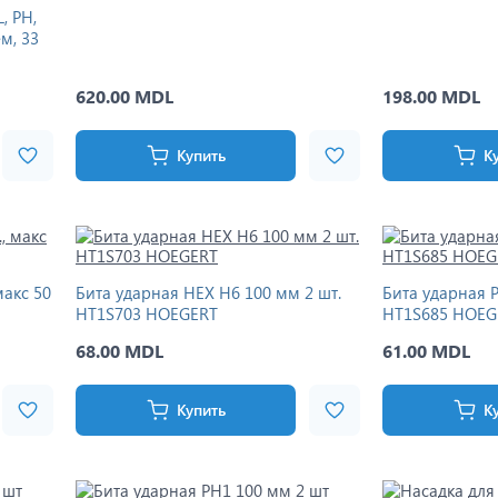
, PH,
ем, 33
620.00 MDL
198.00 MDL
Купить
К
макс 50
Бита ударная HEX H6 100 мм 2 шт.
Бита ударная 
HT1S703 HOEGERT
HT1S685 HOEG
68.00 MDL
61.00 MDL
Купить
К