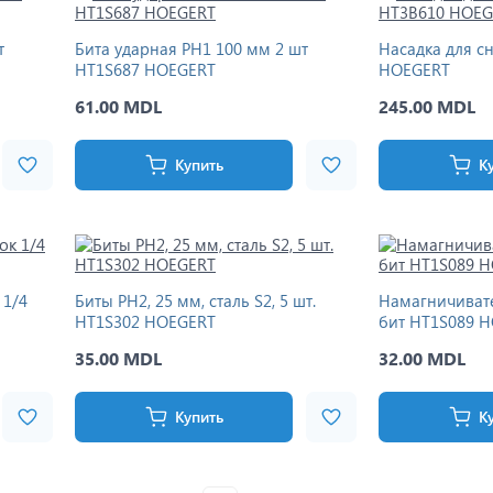
т
Бита ударная PH1 100 мм 2 шт
Насадка для с
HT1S687 HOEGERT
HOEGERT
61.00 MDL
245.00 MDL
Купить
К
 1/4
Биты PH2, 25 мм, сталь S2, 5 шт.
Намагничивате
HT1S302 HOEGERT
бит HT1S089 
35.00 MDL
32.00 MDL
Купить
К