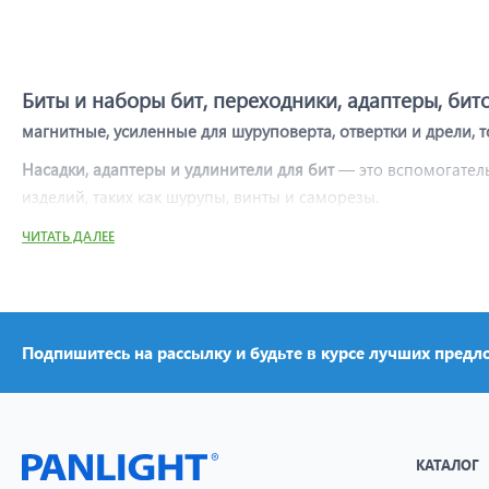
Биты и наборы бит, переходники, адаптеры, би
магнитные, усиленные для шуруповерта, отвертки и дрели,
Насадки, адаптеры и удлинители для бит
— это вспомогател
изделий, таких как шурупы, винты и саморезы.
Бита
— это сменная насадка со шлицом, которая используетс
ЧИТАТЬ ДАЛЕЕ
специальный держатель или напрямую в патрон инструмен
Держатель для бит
— это переходник, который фиксирует би
для шуруповерта, отвертки и дрели: адаптер позволяет исп
Подпишитесь на рассылку и будьте в курсе лучших предл
КАТАЛОГ