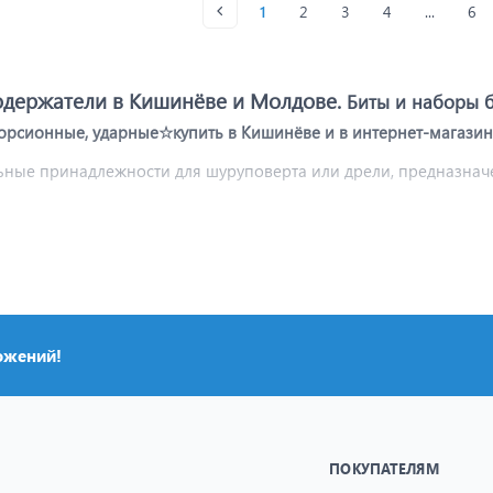
1
2
3
4
...
6
тодержатели в Кишинёве и Молдове.
Биты и наборы б
 торсионные, ударные☆купить в Кишинёве и в интернет-магази
ьные принадлежности для шуруповерта или дрели, предназнач
я для передачи крутящего момента от шуруповерта или отвертки
та.
ту и подключается к патрону шуруповерта, позволяя быстро м
ользовать биты разных форматов, а удлинитель для монтажа в 
ожений!
ПОКУПАТЕЛЯМ