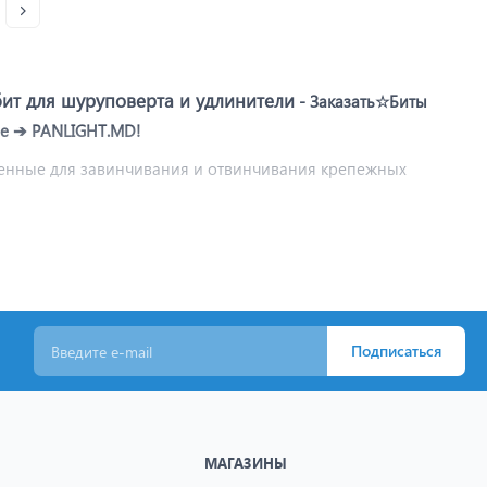
ит для шуруповерта и удлинители
- Заказать☆Биты
не ➔ PANLIGHT.MD!
енные для завинчивания и отвинчивания крепежных
 к крепежу (шурупу, винту), она вставляется в
енять биты.
Адаптер и удлинитель
расширяют возможности
труднодоступных местах.
Подписаться
МАГАЗИНЫ