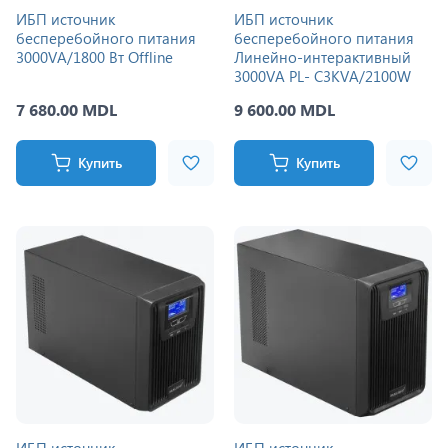
ИБП источник
ИБП источник
бесперебойного питания
бесперебойного питания
3000VA/1800 Вт Offline
Линейно-интерактивный
3000VA PL- C3KVA/2100W
7 680.00 MDL
9 600.00 MDL
Купить
Купить