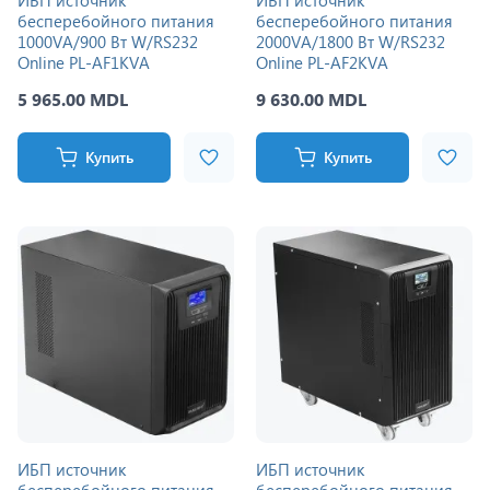
ИБП источник
ИБП источник
бесперебойного питания
бесперебойного питания
1000VA/900 Вт W/RS232
2000VA/1800 Вт W/RS232
Online PL-AF1KVA
Online PL-AF2KVA
5 965.00 MDL
9 630.00 MDL
Купить
Купить
ИБП источник
ИБП источник