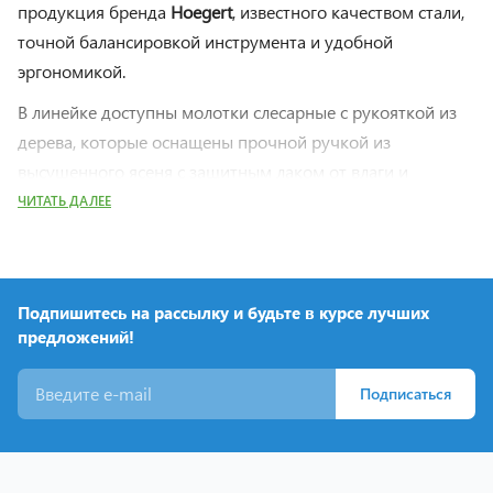
продукция бренда
Hoegert
, известного качеством стали,
точной балансировкой инструмента и удобной
эргономикой.
В линейке доступны молотки слесарные с рукояткой из
дерева, которые оснащены прочной ручкой из
высушенного ясеня с защитным лаком от влаги и
ультрафиолета. Альтернативой является молоток
ЧИТАТЬ ДАЛЕЕ
слесарный с ручкой из стекловолокна, который
отличается повышенной прочностью, устойчивостью к
нагрузкам и уверенным противоскользящим хватом. В
Подпишитесь на рассылку и будьте в курсе лучших
конструкции большинства моделей используется
предложений!
кованый и закалённый боёк из стали с твердостью около
50–58 HRC, что обеспечивает долговечность
Подписаться
инструмента.
Для работы с древесиной в ассортименте представлены
молоток столяра с рукояткой из стекловолокна и