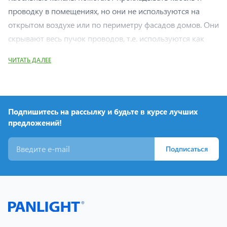
проводку в помещениях, но они не используются на
открытом воздухе или по периметру фасадов домов. Они
скрывают весь пучок проводов, т.е. используются как
декоративный элемент интерьера. В середине
ЧИТАТЬ ДАЛЕЕ
помещений, как правило, используются пластиковые
кабельные каналы.
Применение
Подпишитесь на рассылку и будьте в курсе лучших
Предохранение проводов, кабелей и т. п. от
предложений!
механических повреждений.
Обеспечение повышенных требований пожарной
Подписаться
безопасности.
Материал
Самозатухающий ПВХ
Преимущества