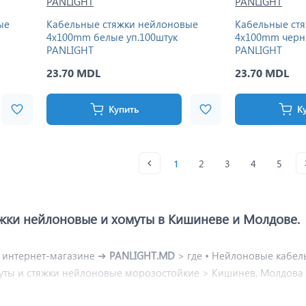
ые
Кабельные стяжки нейлоновые
Кабельные ст
4x100mm белые уп.100штук
4x100mm черн
PANLIGHT
PANLIGHT
23.70 MDL
23.70 MDL
Купить
К
1
2
3
4
5
жки нейлоновые и хомуты в Кишиневе и Молдове.
 интернет-магазине ➔
PANLIGHT.MD
> где • Нейлоновые кабель
муты и стяжки нейлоновые морозостойкие > Кишинев, Молдова