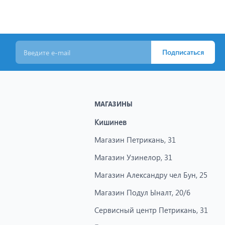
в строительстве, в промышленности, бытового
Подписаться
МАГАЗИНЫ
я кабелей при проведении электромонтажных работ.
Кишинев
Магазин Петрикань, 31
сохраняет высокую прочность и пластичность при
ническим растворителям, горюче-смазочным материалам и
Магазин Узинелор, 31
Магазин Александру чел Бун, 25
Магазин Подул Ыналт, 20/6
и нейлоновые широко используют для фиксации проводов и
Сервисный центр Петрикань, 31