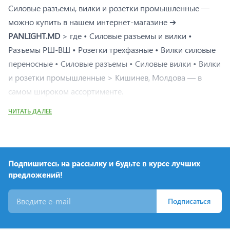
Силовые разъемы, вилки и розетки промышленные —
можно купить в нашем интернет-магазине ➔
PANLIGHT.MD
> где • Силовые разъемы и вилки •
Разъемы РШ-ВШ • Розетки трехфазные • Вилки силовые
переносные • Силовые разъемы • Силовые вилки • Вилки
и розетки промышленные > Кишинев, Молдова — в
самом широком ассортименте.
Для чего используются силовые разъемы и вилки ?
ЧИТАТЬ ДАЛЕЕ
Тяжелые условия эксплуатации электрических установок
на строительных площадках, на открытом пространстве и
во внутренних помещениях требуют наличия надежных
Подпишитесь на рассылку и будьте в курсе лучших
соединений силовых кабелей. Для безопасного
предложений!
подключения высокомощного оборудования к сети
используют силовые промышленные разъемы —
Подписаться
штепсельные соединения повышенной надежности,
рассчитанные на высокие токи и напряжения и