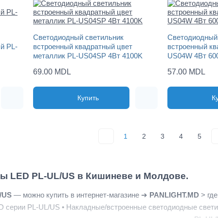
Светодиодный светильник
Светодиодный
й PL-
встроенный квадратный цвет
встроенный кв
металлик PL-US04SP 4Вт 4100K
US04W 4Вт 60
69.00 MDL
57.00 MDL
Купить
К
1
2
3
4
5
ты LED PL-UL/US в Кишиневе и Молдове.
L/US
— можно купить в интернет-магазине ➔
PANLIGHT.MD
> где
D серии PL-UL/US • Накладные/встроенные светодиодные свети