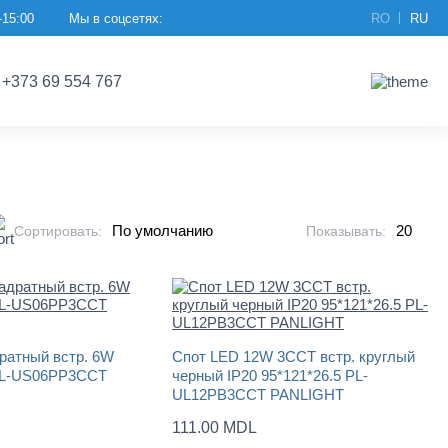
-15:00
Мы в соцсетях:
RO
RU
+373 69 554 767
Сортировать:
Показывать:
ратный встр. 6W
Спот LED 12W 3CCT встр. круглый
PL-US06PP3CCT
черный IP20 95*121*26.5 PL-
UL12PB3CCT PANLIGHT
111.00 MDL