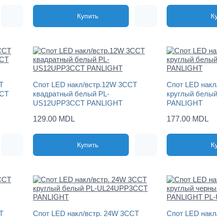
Купить
К
T
Спот LED накл/встр.12W 3CCT
Спот LED накл
CCT
квадратный белый PL-
круглый белы
US12UPP3CCT PANLIGHT
PANLIGHT
129.00 MDL
177.00 MDL
Купить
К
T
Спот LED накл/встр. 24W 3CCT
Спот LED накл