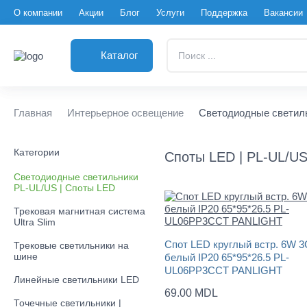
О компании
Акции
Блог
Услуги
Поддержка
Вакансии
Поиск
Каталог
...
Главная
Интерьерное освещение
Светодиодные светиль
Категории
Споты LED | PL-UL/U
Светодиодные светильники
PL-UL/US | Споты LED
Трековая магнитная система
Ultra Slim
Спот LED круглый встр. 6W 
Трековые светильники на
шине
белый IP20 65*95*26.5 PL-
UL06PP3CCT PANLIGHT
Линейные светильники LED
69.00 MDL
Точечные светильники |