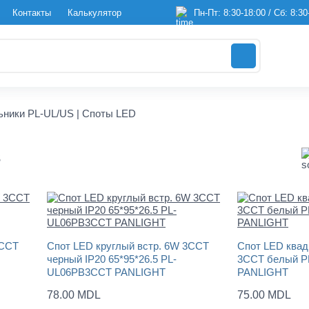
Контакты
Калькулятор
Пн-Пт: 8:30-18:00 / Сб: 8:30
ники PL-UL/US | Споты LED
S
3CCT
Спот LED круглый встр. 6W 3CCT
Спот LED квад
черный IP20 65*95*26.5 PL-
3CCT белый 
UL06PB3CCT PANLIGHT
PANLIGHT
78.00 MDL
75.00 MDL