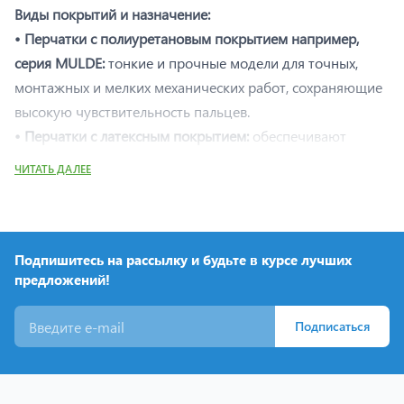
Виды покрытий и назначение:
• Перчатки с полиуретановым покрытием например,
серия MULDE:
тонкие и прочные модели для точных,
монтажных и мелких механических работ, сохраняющие
высокую чувствительность пальцев.
• Перчатки с латексным покрытием:
обеспечивают
отличное сцепление с гладкими и скользкими
ЧИТАТЬ ДАЛЕЕ
предметами, подходят для общих производственных и
хозяйственных задач.
• Перчатки с нитриловым покрытием например, серии
Vechte или Glan:
защищают от масел, жиров и
Подпишитесь на рассылку и будьте в курсе лучших
предложений!
механических повреждений, устойчивы к истиранию.
• Перчатки утепленные:
варианты с латексом для работы
Подписаться
на открытом воздухе в холодное время года.
• Перчатки кожаные и комбинированные - серия Kandel:
усиленная защита из натуральной кожи для тяжелых
строительных или погрузочных задач.