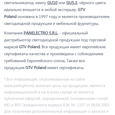
светильникапод лампу
GU10
или
GU5.3
, чёрного цвета
идеально впишется в любой экстерьер.
GTV
Poland
основана в 1997 году и является производителем
светодиодной продукции и мебельной фурнитуры.
Компания
PANELECTRO S.R.L.
- официальный
дистрибьютор светодиодной продукции под торговой
маркой
GTV Poland
. Вся продукция имеет европейские
сертификаты качества и произведена с соблюдением
требований Европейского союза. Также вся
продукция
GTV Poland
имеет сертификаты.
* Вся информация, опубликованная на сайте
www.panlight.md, включая цены на продукцию, является
информационной и ни в коем случае не является
публичной офертой, определяемой положениями статей
681 и 805 Гражданского кодекса R.M. Nr. 1107 от 06.06.2002.
Для получения дополнительной информации о запасах и