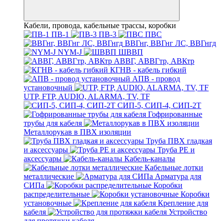
Кабели, провода, кабельные трассы, коробки
ПВ-1
ПВ-3
ПВС
ВВГнг, ВВГнг ЛС, ВВГнгд
NYM-J
ШВВП
АВВГ, АВВГтр, АВКтр
КГНВ - кабель гибкий
АПВ - провод
установочный
UTP, FTP, AUDIO, ALARMA, TV, TF
СИП-5, СИП-4, СИП-2Т
Гофрированные
трубы для кабеля
Металлорукав в ПВХ изоляции
Труба ПВХ гладкая
и аксессуары
Труба PE и
аксессуары
Кабель-каналы
Кабельные лотки
металлические
Арматура для
СИПа
Коробки
распределительные
Коробки
установочные
Крепление для
кабеля
Устройство
для протяжки кабеля