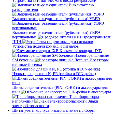
Устройства автоматического ввода резерва АВР
Выключатели-
разъединители
Выключатели-разъединители (рубильники) УВРЭ
Выключатели-разъединители (рубильники) УВРЭ
вертикальные
Предохранители
ППН
Устройства подачи команд и сигналов
Клеммные колодки JXB
Изоляторы шинные
SM бочонок
Изоляторы
шинные Лесенка
Изоляторы для шин N, PE (стойка и DIN-рейка)
Шины соединительные (PIN, FORK) и аксессуары для
шин
DIN-рейка и аксессуары
Трансформаторы
напряжения
Знаки
электробезопасности
Щиты учета, корпуса, измерительные приборы