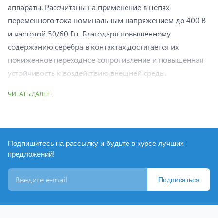
аппараты. Рассчитаны на применение в цепях
переменного тока номинальным напряжением до 400 В
и частотой 50/60 Гц. Благодаря повышенному
содержанию серебра в контактах достигается их
пониженное переходное сопротивление и повышенная
устойчивость к воздействию внешней среды.
Выпускается несколько исполнений кулачковых
ЧИТАТЬ ДАЛЕЕ
переключателей:
• ПК-1 – стандартный кулачковый переключатель с
различными схемами коммутации и разным
количеством полюсов;
Подпишитесь на рассылку и будьте в курсе лучших
• ПК-2 – трехфазный кулачковый переключатель с
предложений!
усовершенствованной контактной группой
(выключатель нагрузки);
Подписаться
• ПК-3 – трехфазный кулачковый переключатель в
защитном боксе IP 54 (выключатель нагрузки).
Переключатели ПК-1 и ПК-2 выпускаются с передним