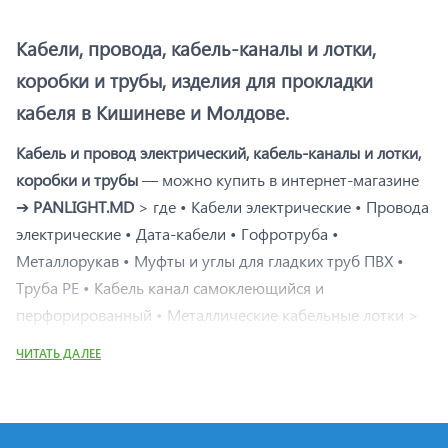
Кабели, провода, кабель-каналы и лотки,
коробки и трубы, изделия для прокладки
кабеля в Кишиневе и Молдове.
Кабель и провод электрический, кабель-каналы и лотки,
коробки и трубы
— можно купить в интернет-магазине
➔
PANLIGHT.MD
> где • Кабели электрические • Провода
электрические • Дата-кабели • Гофротруба •
Металлорукав • Муфты и углы для гладких труб ПВХ •
Труба PE • Кабель канал самоклеющийся и
перфорированный • Металлические кабельные лотки >
Кишинев, Молдова — в самом широком ассортименте.
ЧИТАТЬ ДАЛЕЕ
В магазине
«PANLIGHT»
представлен широкий
ассортимент кабелей и проводов для различных
электрических соединений. Кабель ПВ-1 — это