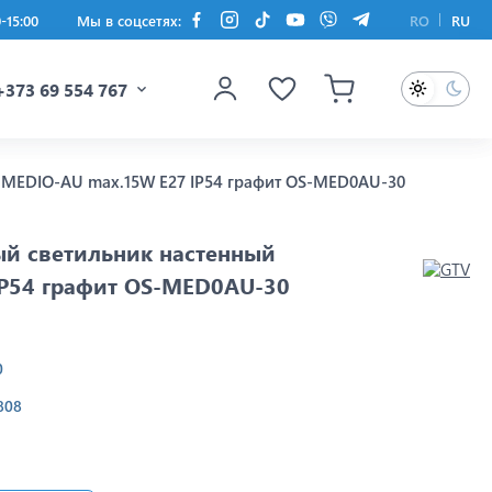
0-15:00
Мы в соцсетях:
RO
RU
+373 69 554 767
 MEDIO-AU max.15W E27 IP54 графит OS-MED0AU-30
ый светильник настенный
IP54 графит OS-MED0AU-30
0
808