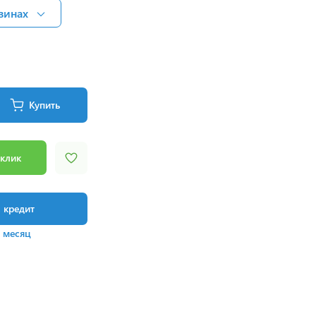
зинах
Купить
 клик
в кредит
/ месяц