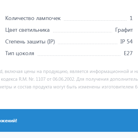
Количество лампочек
1
Цвет светильника
Графит
Степень зашиты (IP)
IP 54
Тип цоколя
Е27
md, включая цены на продукцию, является информационной и ни
декса R.M. Nr. 1107 от 06.06.2002. Для получения дополнител
метры и состав продукта могут быть изменены изготовителем б
ожений!