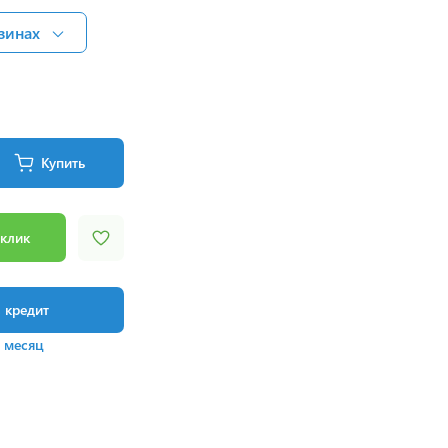
зинах
Купить
 клик
в кредит
/ месяц