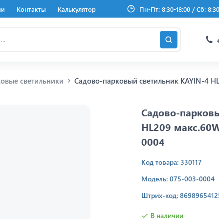
ии
Контакты
Калькулятор
Пн-Пт: 8:30-18:00 / Сб: 8:3
овые светильники
Садово-парковый светильник KAYIN-4 HL2
Садово-парковы
HL209 макс.60W
0004
Код товара: 330117
Модель: 075-003-0004
Штрих-код: 8698965412
В наличии