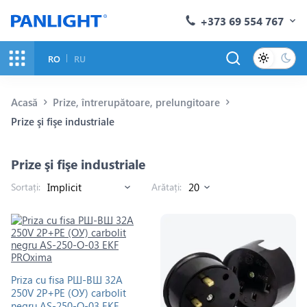
+373 69 554 767
RO
RU
Acasă
Prize, întrerupătoare, prelungitoare
Prize şi fişe industriale
Prize şi fişe industriale
Sortați:
Arătați:
Priza cu fisa РШ-ВШ 32A
250V 2P+PE (ОУ) carbolit
negru AS-250-O-03 EKF