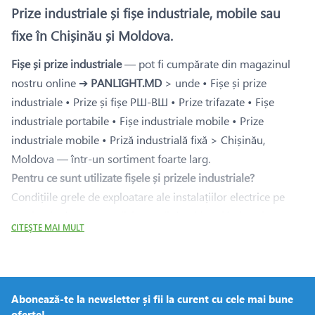
Prize industriale și fișe industriale, mobile sau
fixe în Chișinău și Moldova.
Fișe și prize industriale
— pot fi cumpărate din magazinul
nostru online ➔
PANLIGHT.MD
> unde • Fișe și prize
industriale • Prize și fișe РШ-ВШ • Prize trifazate • Fișe
industriale portabile • Fișe industriale mobile • Prize
industriale mobile • Priză industrială fixă > Chișinău,
Moldova — într-un sortiment foarte larg.
Pentru ce sunt utilizate fișele și prizele industriale?
Condițiile grele de exploatare ale instalațiilor electrice pe
șantierele de construcții, în spații deschise și în interior,
CITEŞTE MAI MULT
necesită conexiuni fiabile ale cablurilor de alimentare.
Pentru conectarea în siguranță a echipamentelor de mare
putere la rețea se utilizează fișe și prize industriale
—
conexiuni tip ștecăr cu fiabilitate sporită, proiectate pentru
Abonează-te la newsletter și fii la curent cu cele mai bune
oferte!