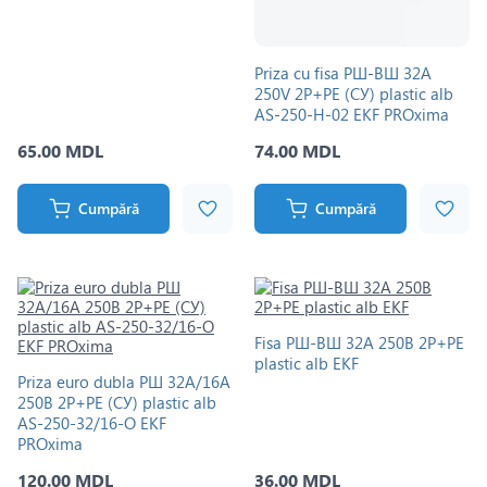
Priza cu fisa РШ-ВШ 32A
250V 2P+PE (CУ) plastic alb
AS-250-H-02 EKF PROxima
65.00 MDL
74.00 MDL
Cumpără
Cumpără
Fisa РШ-ВШ 32А 250В 2P+PE
plastic alb EKF
Priza euro dubla РШ 32А/16A
250В 2P+PE (CУ) plastic alb
AS-250-32/16-O EKF
PROxima
120.00 MDL
36.00 MDL