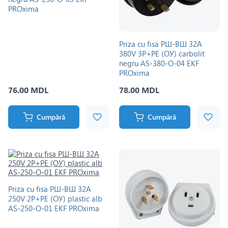
PROxima
Priza cu fisa РШ-ВШ 32A
380V 3P+PE (ОУ) carbolit
negru AS-380-O-04 EKF
PROxima
76.00 MDL
78.00 MDL
Cumpără
Cumpără
Priza cu fisa РШ-ВШ 32A
250V 2P+PE (ОУ) plastic alb
AS-250-O-01 EKF PROxima