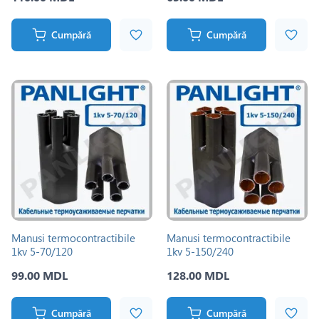
Cumpără
Cumpără
Manusi termocontractibile
Manusi termocontractibile
1kv 5-70/120
1kv 5-150/240
99.00 MDL
128.00 MDL
Cumpără
Cumpără