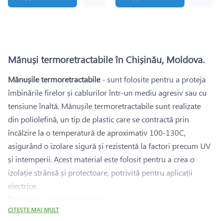
Mănuși termoretractabile în Chișinău, Moldova.
Mănușile termoretractabile
- sunt folosite pentru a proteja
îmbinările firelor și cablurilor într-un mediu agresiv sau cu
tensiune înaltă. Mănușile termoretractabile sunt realizate
din poliolefină, un tip de plastic care se contractă prin
încălzire la o temperatură de aproximativ 100-130C,
asigurând o izolare sigură și rezistentă la factori precum UV
și intemperii. Acest material este folosit pentru a crea o
izolație strânsă și protectoare, potrivită pentru aplicații
electrice.
Termenul „termoretractabile”
provine de la procesul lor de
CITEŞTE MAI MULT
instalare: se glisează pe cablu, iar apoi sunt încălzite pentru