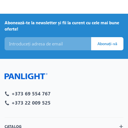
a se contracta, creând o etanșare etanșă.
Material: Poliolefină.
Temperatura contractiei:la inceputul contractiei +100 ° C si
Abonează-te la newsletter și fii la curent cu cele mai bune
contractia totala la 130 ° C
oferte!
Tensiune de operare: 35 kV (in functie de marimea de
Abonați-vă
manusi)
Culoare: negru
+373 69 554 767
+373 22 009 525
CATALOG