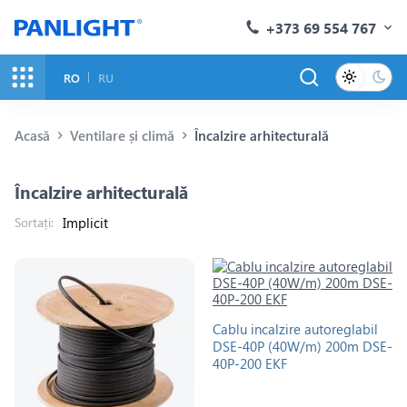
+373 69 554 767
RO
RU
Acasă
Ventilare și climă
Încalzire arhitecturală
Încalzire arhitecturală
Sortați:
Cablu incalzire autoreglabil
DSE-40P (40W/m) 200m DSE-
40P-200 EKF