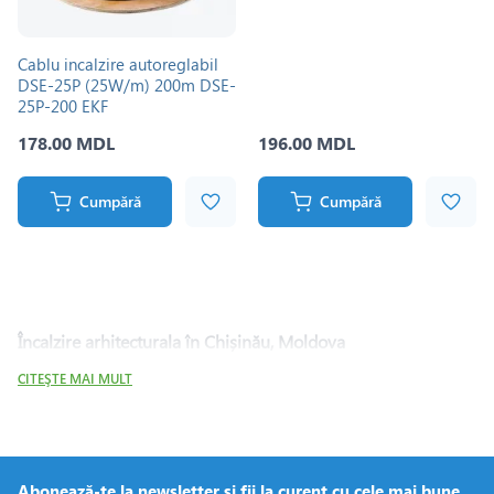
Cablu incalzire autoreglabil
DSE-25P (25W/m) 200m DSE-
25P-200 EKF
178.00 MDL
196.00 MDL
Cumpără
Cumpără
Încalzire arhitecturala în Chișinău, Moldova
CITEŞTE MAI MULT
Abonează-te la newsletter și fii la curent cu cele mai bune