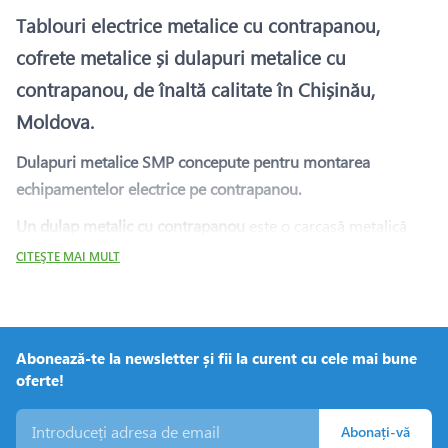
Tablouri electrice metalice cu contrapanou,
cofrete metalice și dulapuri metalice cu
contrapanou, de înaltă calitate în Chișinău,
Moldova.
Dulapuri metalice SMP concepute pentru montarea
echipamentelor electrice pe contrapanou.
Un dulap metalic cu contrapanou
este o carcasă metalică
special concepută pentru a monta și proteja echipamente
CITEŞTE MAI MULT
electrice pe un panou interior - contrapanou. Acesta oferă
protecție fizică pentru componente, cabluri și conexiuni
electrice.
Abonează-te la newsletter și fii la curent cu cele mai bune
Dulapuri metalice cu contrapanou de tip Tablouri metalice
oferte!
cu contrapanou, utilizate pentru montarea componentelor
electrice pe un contrapanou.
Abonați-vă