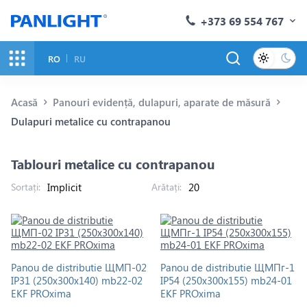
+373 69 554 767
RO
RU
Acasă
Panouri evidență, dulapuri, aparate de măsură
Dulapuri metalice cu contrapanou
Tablouri metalice cu contrapanou
Sortați:
Arătați:
Panou de distributie ЩМП-02
Panou de distributie ЩМПг-1
IP31 (250х300х140) mb22-02
IP54 (250х300х155) mb24-01
EKF PROxima
EKF PROxima