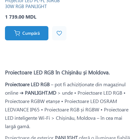
Projector LED PL-FL 30RGB
30W RGB PANLIGHT
1 739.00 MDL
Cumpără
Proiectoare LED RGB în Chișinău și Moldova.
Proiectoare LED RGB
– pot fi achiziționate din magazinul
online ➔
PANLIGHT.MD
> unde • Proiectoare LED RGB •
Proiectoare RGBW etanșe • Proiectoare LED OSRAM
LEDVANCE IP65 • Proiectoare RGB și RGBW • Proiectoare
LED inteligente Wi-Fi > Chișinău, Moldova – în cea mai
largă gamă.
Proiectoare de exterior
PANLIGHT
oferă o iluminare fiabilă