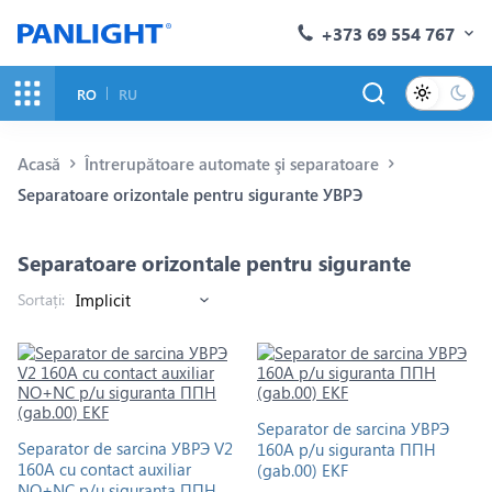
+373 69 554 767
RO
RU
Acasă
Întrerupătoare automate şi separatoare
Separatoare orizontale pentru sigurante УВРЭ
Separatoare orizontale pentru sigurante
Sortați:
Separator de sarcina УВРЭ
Separator de sarcina УВРЭ V2
160A p/u siguranta ППН
160A cu contact auxiliar
(gab.00) EKF
NO+NC p/u siguranta ППН