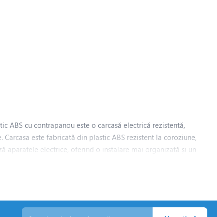
tic ABS cu contrapanou este o carcasă electrică rezistentă,
Carcasa este fabricată din plastic ABS rezistent la coroziune,
ă aparatele electrice, oferind o instalare mai organizată și un
direcție.
oarele, siguranțele și alte aparate.