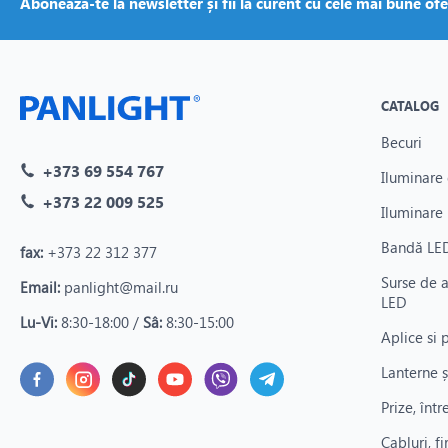
Abonează-te la newsletter și fii la curent cu cele mai bune ofe
• Utilizare:
De la tablouri electrice de uz casnic și industrial, p
• Avantaje:
Protecție sporită a echipamentelor, organizare eficien
CATALOG
Becuri
+373 69 554 767
Iluminare 
+373 22 009 525
Iluminare 
Bandă LED
fax:
+373 22 312 377
Surse de 
Email:
panlight@mail.ru
LED
Lu-Vi:
8:30-18:00 /
Sâ:
8:30-15:00
Aplice si 
Lanterne ș
Prize, înt
Cabluri, fi