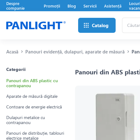
Despre
Locur
Promoții
Blog
Servicii
Asistență
companie
vacan
Căutare
Catalog
...
Acasă
Panouri evidență, dulapuri, aparate de măsură
Pan
Categorii
Panouri din ABS plast
Panouri din ABS plastic cu
contrapanou
Aparate de măsură digitale
Contoare de energie electrică
Dulapuri metalice cu
contrapanou
Panouri de distribuție, tablouri
electrice metalice