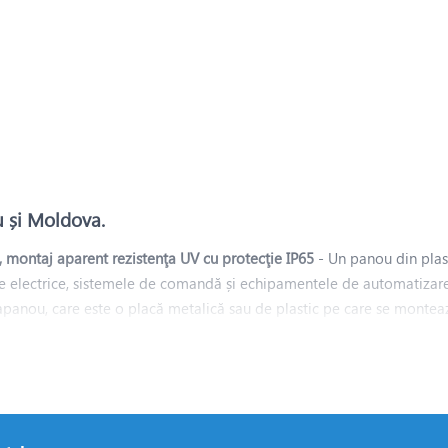
u și Moldova.
, montaj aparent rezistenţa UV cu protecţie IP65
- Un panou din plas
e electrice, sistemele de comandă și echipamentele de automatizare. 
rapanou, care este o placă metalică sau de plastic pe care se monteaz
une.
otejat împotriva pătrunderii prafului și a jeturilor de apă din orice 
 ușii, pe care se fixează componentele electrice, cum ar fi întrerupt