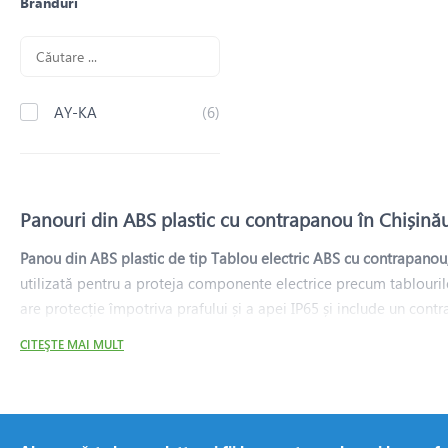
Branduri
AY-KA
(6)
Panouri din ABS plastic cu contrapanou în Chișină
Panou din ABS plastic de tip Tablou electric ABS cu contrapanou
utilizată pentru a proteja componente electrice precum tablouril
are protecție împotriva prafului și a apei IP65 și include un cont
acces mai ușor la echipamente.
CITEŞTE MAI MULT
Panou electric din plastic ABS cu protecție ridicată IP65:
• Materialul:
Plastic ABS, un material rezistent la impact și corozi
• Protecția:
Indicele de protecție IP65, ceea ce înseamnă că este pr
• Contrapanoul:
O placă suplimentară, de obicei montată în spatele