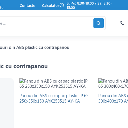
i
Lu-Vi: 8:30-18:00 / Sâ: 8:30-
Contacte
Calculator
te
15:00
ouri din ABS plastic cu contrapanou
ic cu contrapanou
Panou din ABS cu capac plastic IP 65
Panou din ABS c
250x350x150 AYK253515 AY-KA
300x400x170 A