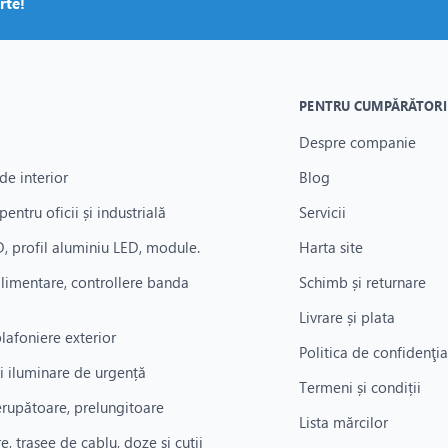
rte!
ână la sisteme de comandă și echipamente de automatizare, în medii ca
tă a cablurilor și o durată de viață îndelungată, cu întreținere mini
PENTRU CUMPĂRĂTORI
Despre companie
de interior
Blog
pentru oficii și industrială
Servicii
, profil aluminiu LED, module.
Harta site
alimentare, controllere banda
Schimb și returnare
Livrare și plata
plafoniere exterior
Politica de confidenţia
i iluminare de urgență
Termeni și condiții
rerupătoare, prelungitoare
Lista mărcilor
re, trasee de cablu, doze și cutii