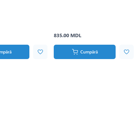
835.00 MDL
mpără
Cumpără