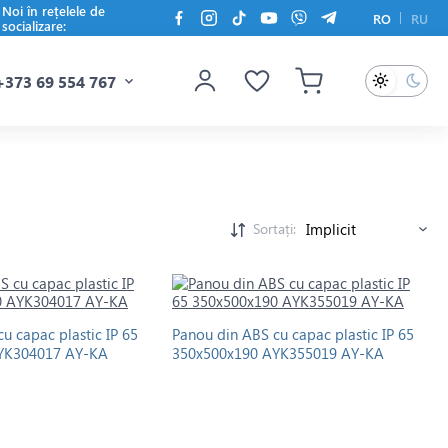
Noi în rețelele de
RO
RU
socializare:
+373 69 554 767
Sortați:
u capac plastic IP 65
Panou din ABS cu capac plastic IP 65
YK304017 AY-KA
350x500x190 AYK355019 AY-KA