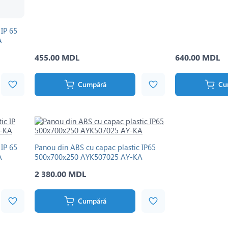
 IP 65
A
455.00 MDL
640.00 MDL
Cumpără
Cu
 IP 65
Panou din ABS cu capac plastic IP65
A
500x700x250 AYK507025 AY-KA
2 380.00 MDL
Cumpără