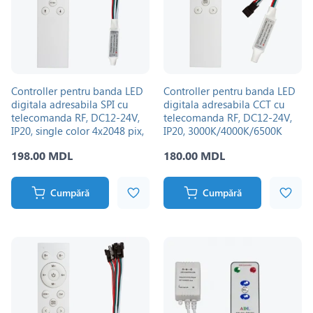
Controller pentru banda LED
Controller pentru banda LED
digitala adresabila SPI cu
digitala adresabila CCT cu
telecomanda RF, DC12-24V,
telecomanda RF, DC12-24V,
IP20, single color 4х2048 pix,
IP20, 3000K/4000K/6500K
Flowing/Running PANLIGHT
1х2048 pix, Flowing/Running
198.00 MDL
180.00 MDL
PANLIGHT
Cumpără
Cumpără