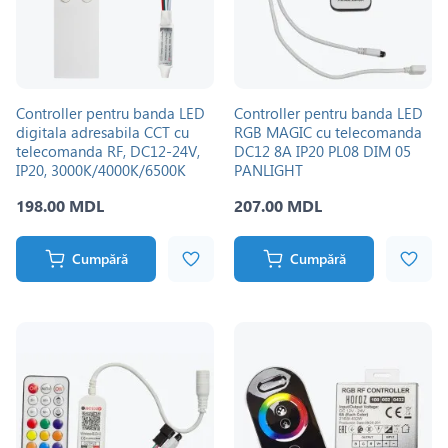
Controller pentru banda LED
Controller pentru banda LED
digitala adresabila CCT cu
RGB MAGIC cu telecomanda
telecomanda RF, DC12-24V,
DC12 8A IP20 PL08 DIM 05
IP20, 3000K/4000K/6500K
PANLIGHT
4х2048 pix, Flowing/Running
198.00 MDL
207.00 MDL
PANLIGHT
Cumpără
Cumpără