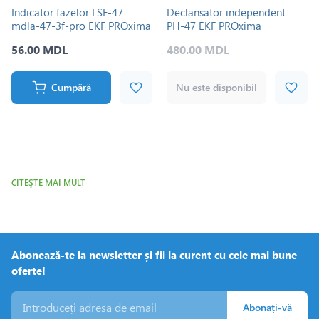
Indicator fazelor LSF-47
Declansator independent
mdla-47-3f-pro EKF PROxima
РН-47 EKF PROxima
56.00 MDL
480.00 MDL
Cumpără
Nu este disponibil
CITEŞTE MAI MULT
Abonează-te la newsletter și fii la curent cu cele mai bune
oferte!
Abonați-vă