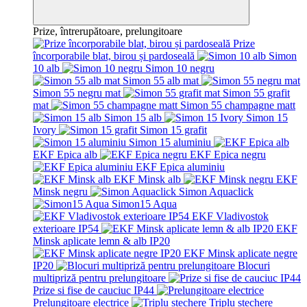
Prize, întrerupătoare, prelungitoare
Prize
încorporabile blat, birou și pardoseală
Simon
10 alb
Simon 10 negru
Simon 55 alb mat
Simon 55 negru mat
Simon 55 grafit
mat
Simon 55 champagne matt
Simon 15 alb
Simon 15
Ivory
Simon 15 grafit
Simon 15 aluminiu
EKF Epica alb
EKF Epica negru
EKF Epica aluminiu
EKF Minsk alb
EKF
Minsk negru
Simon Aquaclick
Simon15 Aqua
EKF Vladivostok
exterioare IP54
EKF
Minsk aplicate lemn & alb IP20
EKF Minsk aplicate negre
IP20
Blocuri
multipriză pentru prelungitoare
Prize si fise de cauciuc IP44
Prelungitoare electrice
Triplu stechere