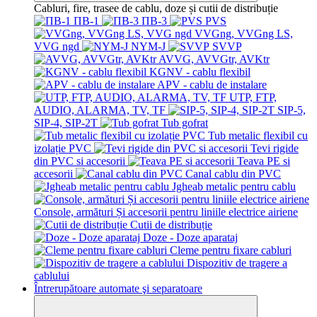
Cabluri, fire, trasee de cablu, doze și cutii de distribuție
ПВ-1
ПВ-3
PVS
VVGng, VVGng LS,
VVG ngd
NYM-J
SVVP
AVVG, AVVGtr, AVKtr
KGNV - cablu flexibil
APV - cablu de instalare
UTP, FTP,
AUDIO, ALARMA, TV, TF
SIP-5,
SIP-4, SIP-2T
Tub gofrat
Tub metalic flexibil cu
izolație PVC
Tevi rigide
din PVC si accesorii
Teava PE si
accesorii
Canal cablu din PVC
Jgheab metalic pentru cablu
Console, armături Și accesorii pentru liniile electrice airiene
Cutii de distribuție
Doze - Doze aparataj
Cleme pentru fixare cabluri
Dispozitiv de tragere a
cablului
Întrerupătoare automate şi separatoare