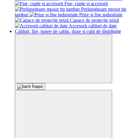
Fise, cuple şi accesorii
Prelungitoare mosor tip
tambur
Prize şi fişe industriale
Capace de protecție priză
Accesorii cabluri de date
Cabluri, fire, trasee de cablu, doze și cutii de distribuție
Înapoi