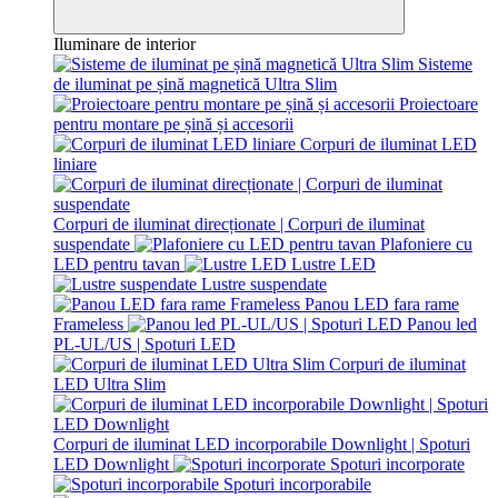
Iluminare de interior
Sisteme
de iluminat pe șină magnetică Ultra Slim
Proiectoare
pentru montare pe șină și accesorii
Corpuri de iluminat LED
liniare
Corpuri de iluminat direcționate | Corpuri de iluminat
suspendate
Plafoniere cu
LED pentru tavan
Lustre LED
Lustre suspendate
Panou LED fara rame
Frameless
Panou led
PL-UL/US | Spoturi LED
Corpuri de iluminat
LED Ultra Slim
Corpuri de iluminat LED incorporabile Downlight | Spoturi
LED Downlight
Spoturi incorporate
Spoturi incorporabile