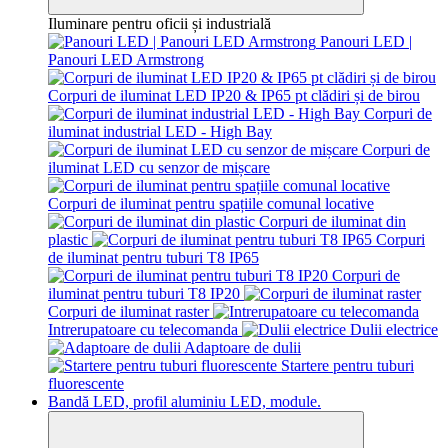
Iluminare pentru oficii și industrială
Panouri LED |
Panouri LED Armstrong
Corpuri de iluminat LED IP20 & IP65 pt clădiri și de birou
Corpuri de
iluminat industrial LED - High Bay
Corpuri de
iluminat LED cu senzor de mișcare
Corpuri de iluminat pentru spațiile comunal locative
Corpuri de iluminat din
plastic
Corpuri
de iluminat pentru tuburi T8 IP65
Corpuri de
iluminat pentru tuburi T8 IP20
Corpuri de iluminat raster
Intrerupatoare cu telecomanda
Dulii electrice
Adaptoare de dulii
Startere pentru tuburi
fluorescente
Bandă LED, profil aluminiu LED, module.