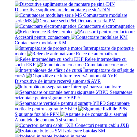
Dispozitive suplimentare de montare pe şină-DIN
Comutatoare modulare
serie MS
Demaoare seria PM
Contactoare electromagnetice
Relee termice
Accesorii pentru contactoare
Contactoare modulare KM
întrerupătoare de protecție
motor
Relee de automatizare
Relee intermediare cu
soclu EKF
Comutatoare cu came
Întrerupătoare de sfârșit de
cursă
Dispozitive de intrare rezervă automată AVR
Întrerupătoare-separatoare
Separatoare
orizontale pentru sigurante УВРЭ
Separatoare
verticale pentru siguranțe УВРЭ
Siguranțe fuzibile PPN
Aparatele de comandă și semnal
Conectori pentru cablu JXB
Izolatoare butoias SM
Izolatori in trepte