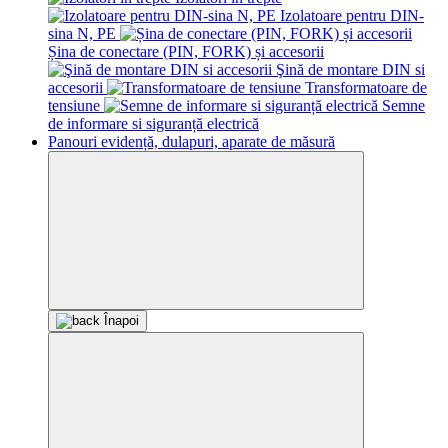
Izolatoare pentru DIN-
sina N, PE
Șina de conectare (PIN, FORK) și accesorii
Şină de montare DIN si
accesorii
Transformatoare de
tensiune
Semne
de informare si siguranță electrică
Panouri evidență, dulapuri, aparate de măsură
Înapoi