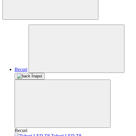
Becuri
Înapoi
Becuri
Tuburi LED T8