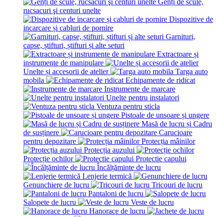
Genți de scule,
rucsacuri şi centuri unelte
Dispozitive de
incarcare și сabluri de pornire
Garnituri,
capse, știfturi, știfturi și alte seturi
Extractoare și
instrumente de manipulare
Unelte și accesorii de atelier
Targa auto
mobila
Echipamente de ridicat
Instrumente de marcare
Unelte pentru instalatori
Ventuza pentru sticla
Pistoale de unsoare și ungere
Masă de lucru și Cadru
de susținere
Carucioare
pentru depozitare
Protecția mâinilor
Protecția auzului
Protecție ochilor
Protectie capului
Încălțăminte de lucru
Lenjerie termică
Genunchiere de lucru
Tricouri de lucru
Pantaloni de lucru
Salopete de lucru
Veste de lucru
Hanorace de lucru