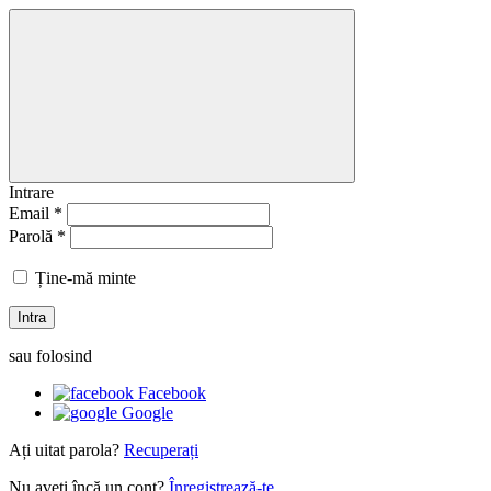
Intrare
Email *
Parolă *
Ține-mă minte
Intra
sau folosind
Facebook
Google
Ați uitat parola?
Recuperați
Nu aveți încă un cont?
Înregistrează-te