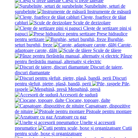
Clești și freze laterale
Șurubelnițe, seturi de
şurubelniţe
Instrumente de măsură
Clește, foarfece de tăiat
cabluri
Scule de dezizolare
Clește de sertizare pini și
papuci
Prese hidraulice
pentru sertizare
Burghie,
seturi burghii, freze
Carote,
adaptoare carote, dălți
Scule de tăiere
Pânze
pentru fierăstrău manual, alternativ și electric
Discuri de taiere,
discuri diamantate
Discuri
pentru șlefuit, pietre, plasă, bandă, perii
Pile,
rașpele
Menghină, presă
Accesorii de sudură
Ciocane, topoare, dalte
Capsatoare, dispozitive
de nituire
Pistoale pentru montare
Arzatoare cu gaz
Unelte și accesorii
pneumatice
Cutii
pentru scule, boxe și organizatoare