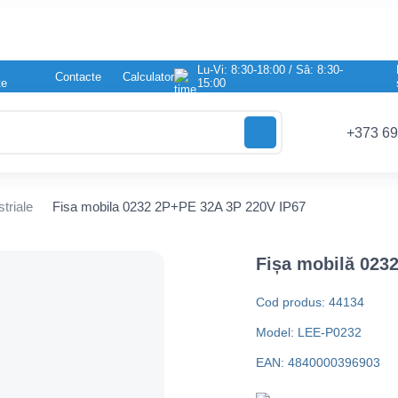
Lu-Vi: 8:30-18:00 / Sâ: 8:30-
Contacte
Calculator
te
15:00
+373 69
striale
Fisa mobila 0232 2P+PE 32A 3P 220V IP67
Fișa mobilă 023
Cod produs: 44134
Model: LEE-P0232
EAN: 4840000396903