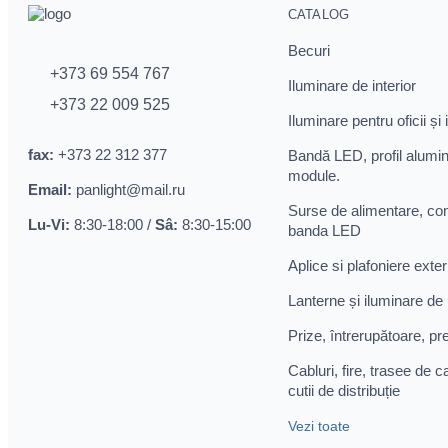
CATALOG
Becuri
+373 69 554 767
Iluminare de interior
+373 22 009 525
Iluminare pentru oficii și 
fax:
+373 22 312 377
Bandă LED, profil alumi
module.
Email:
panlight@mail.ru
Surse de alimentare, con
Lu-Vi:
8:30-18:00 /
Sâ:
8:30-15:00
banda LED
Aplice si plafoniere exter
Lanterne și iluminare de
Prize, întrerupătoare, pr
Cabluri, fire, trasee de c
cutii de distribuție
Vezi toate