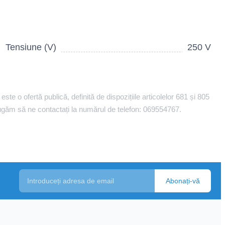
Tensiune (V)
250 V
ste o ofertă publică, definită de dispozițiile articolelor 681 și 805
ă rugăm să ne contactați la numărul de telefon: 069554767.
Abonați-vă