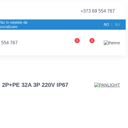
+373 69 554 767
Noi în rețelele de
RO
RU
socializare:
0
0
 554 767
2 2P+PE 32A 3P 220V IP67