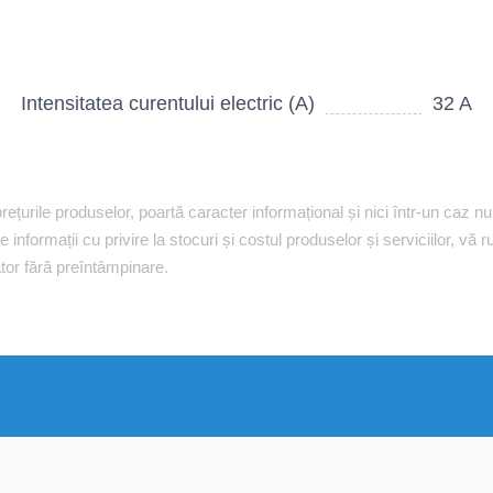
Intensitatea curentului electric (A)
32 A
ețurile produselor, poartă caracter informațional și nici într-un caz nu e
 informații cu privire la stocuri și costul produselor și serviciilor, v
tor fără preîntâmpinare.