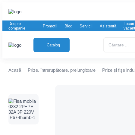
Despre
Locuri
Promoții
Blog
Servicii
Asistență
companie
vacan
Căutare
...
Catalog
RO
RU
Acasă
Prize, întrerupătoare, prelungitoare
Prize şi fişe indu