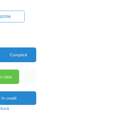
gazine
Cumpără
n click
în credit
/lună