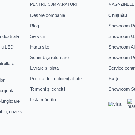
PENTRU CUMPĂRĂTORI
MAGAZINELE
Despre companie
Chișinău
Blog
Showroom Pet
industrială
Servicii
Showroom Uzi
niu LED,
Harta site
Showroom Ale
Schimb și returnare
Showroom Pod
trollere
Livrare și plata
Service centr
Politica de confidenţialitate
Bălți
ior
Termeni și condiții
Showroom Şte
 urgență
Lista mărcilor
elungitoare
ablu, doze și