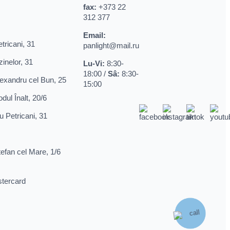
fax:
+373 22
312 377
Email:
ricani, 31
panlight@mail.ru
nelor, 31
Lu-Vi:
8:30-
18:00 /
Sâ:
8:30-
xandru cel Bun, 25
15:00
ul Înalt, 20/6
u Petricani, 31
fan cel Mare, 1/6