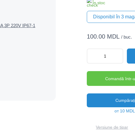
În stoc
Disponibil în 3 ma
100.00 MDL
/ buc.
Comandă într-u
Cumpărați 
от 10 MDL
Versiune de tipar