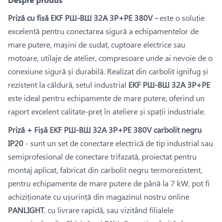
Priză cu fisă EKF РШ-ВШ 32A 3P+PE 380V -
este o soluție
excelentă pentru conectarea sigură a echipamentelor de
mare putere, mașini de sudat, cuptoare electrice sau
motoare, utilaje de atelier, compresoare unde ai nevoie de o
conexiune sigură și durabilă. Realizat din carbolit ignifug și
rezistent la căldură, setul industrial
EKF РШ-ВШ 32A 3P+PE
este ideal pentru echipamente de mare putere, oferind un
raport excelent calitate-preț în ateliere și spații industriale.
Priză + Fișă EKF РШ-ВШ 32A 3P+PE 380V carbolit negru
IP20
- sunt un set de conectare electrică de tip industrial sau
semiprofesional de conectare trifazată, proiectat pentru
montaj aplicat, fabricat din carbolit negru termorezistent,
pentru echipamente de mare putere de până la 7 kW, pot fi
achiziționate cu ușurință din magazinul nostru online
PANLIGHT
, cu livrare rapidă, sau vizitând filialele