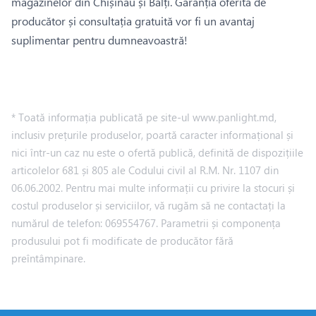
magazinelor din Chișinău și Bălți. Garanția oferită de
producător și consultația gratuită vor fi un avantaj
suplimentar pentru dumneavoastră!
* Toată informația publicată pe site-ul www.panlight.md,
inclusiv prețurile produselor, poartă caracter informațional și
nici într-un caz nu este o ofertă publică, definită de dispozițiile
articolelor 681 și 805 ale Codului civil al R.M. Nr. 1107 din
06.06.2002. Pentru mai multe informații cu privire la stocuri și
costul produselor și serviciilor, vă rugăm să ne contactați la
numărul de telefon: 069554767. Parametrii și componența
produsului pot fi modificate de producător fără
preîntâmpinare.