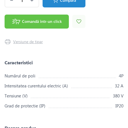
Cumpără
Comandă într-un click
Versiune de tipar
Caracteristici
Numărul de poli
4P
Intensitatea curentului electric (A)
32 A
Tensiune (V)
380 V
Grad de protectie (IP)
IP20
Despre produs