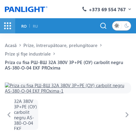
+373 69 554 767
RO
RU
Acasă
Prize, întrerupătoare, prelungitoare
Prize şi fişe industriale
Priza cu fisa РШ-ВШ 32A 380V 3P+PE (ОУ) carbolit negru
AS-380-O-04 EKF PROxima