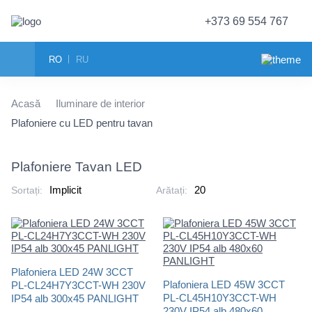
+373 69 554 767
RO
RU
Acasă
Iluminare de interior
Plafoniere cu LED pentru tavan
Plafoniere Tavan LED
Sortați:
Arătați:
Plafoniera LED 24W 3CCT
Plafoniera LED 45W 3CCT
PL-CL24H7Y3CCT-WH 230V
PL-CL45H10Y3CCT-WH
IP54 alb 300x45 PANLIGHT
230V IP54 alb 480x60