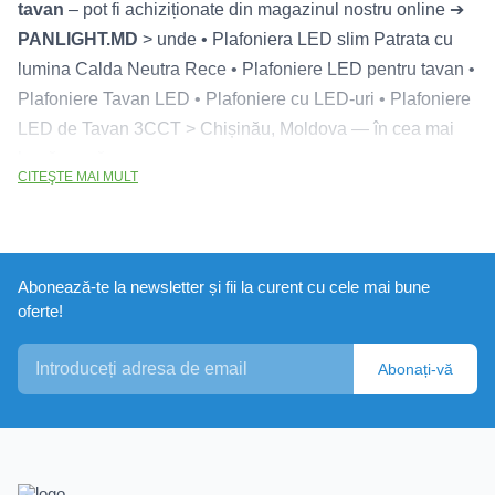
tavan
– pot fi achiziționate din magazinul nostru online ➔
PANLIGHT.MD
> unde • Plafoniera LED slim Patrata cu
lumina Calda Neutra Rece • Plafoniere LED pentru tavan •
Plafoniere Tavan LED • Plafoniere cu LED-uri • Plafoniere
LED de Tavan 3CCT > Chișinău, Moldova — în cea mai
largă gamă.
CITEŞTE MAI MULT
În catalogul nostru sunt prezentate:
Plafoniere tavan de interior și plafoniere LED
– o soluție
modernă și eficientă din punct de vedere energetic pentru
Abonează-te la newsletter și fii la curent cu cele mai bune
iluminarea spațiilor rezidențiale și spațiilor comerciale.
oferte!
Fabricate din plastic durabil, acestea se remarcă prin
construcție ușoară, design stilat și durabilitate îndelungată.
Abonați-vă
Plafoniere de tavan sunt disponibile în diferite culori:
negru, alb, gri, argintiu, auriu, roz, albastru. Plafoniere cu
LED-uri asigură o iluminare uniformă și delicată, fără
pâlpâiri, creând o atmosferă confortabilă în încăpere.