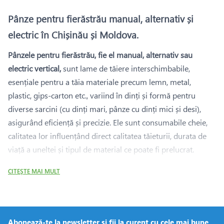
Pânze pentru fierăstrău manual, alternativ și
electric în Chișinău și Moldova.
Pânzele pentru fierăstrău, fie el manual, alternativ sau
electric vertical,
sunt lame de tăiere interschimbabile,
esențiale pentru a tăia materiale precum lemn, metal,
plastic, gips-carton etc., variind în dinți și formă pentru
diverse sarcini (cu dinți mari, pânze cu dinți mici și desi),
asigurând eficiență și precizie. Ele sunt consumabile cheie,
calitatea lor influențând direct calitatea tăieturii, durata de
viață a uneltei și tipul de material ce poate fi prelucrat.
• Fierăstrău manual:
Pânze lungi, cu dinți mari folosite
CITEŞTE MAI MULT
pentru tăierea lemnului, pentru metal, plastic - pânze cu
dinți mici și desi.
• Fierăstrău alternativ sau fierăstrău sabie electrică
: Pânze
scurte pentru fierăstrău alternativ, rezistente, pentru tăierea
Abonează-te la newsletter și fii la curent cu cele mai bune