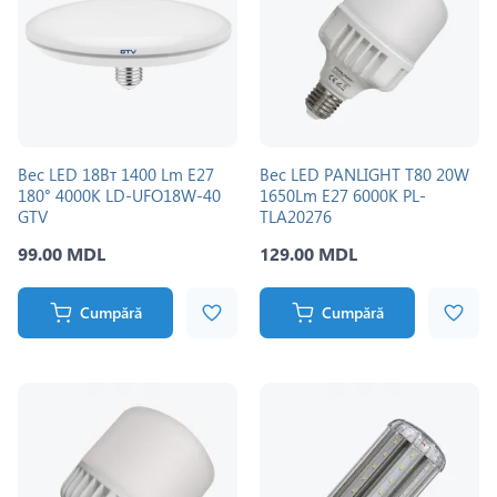
Bec LED 18Вт 1400 Lm E27
Bec LED PANLIGHT T80 20W
180° 4000K LD-UFO18W-40
1650Lm E27 6000K PL-
GTV
TLA20276
99.00 MDL
129.00 MDL
Cumpără
Cumpără