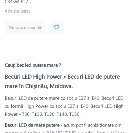
CR45W-E27
325.00 MDL
Nu este disponibil
Cauți bec led putere mare ?
Becuri LED High Power • Becuri LED de putere
mare în Chișinău, Moldova.
Becuri LED de putere mare cu soclu E27 și E40. Becuri LED
cu formă High Power cu soclu E27 și E40. Becuri LED High
Power - T80, T100, T120, T140, T150.
Becuri LED de mare putere
- acum pot fi achiziționate din
magazinul online ➔
PANLIGHT.MD
> unde • Becuri LED de