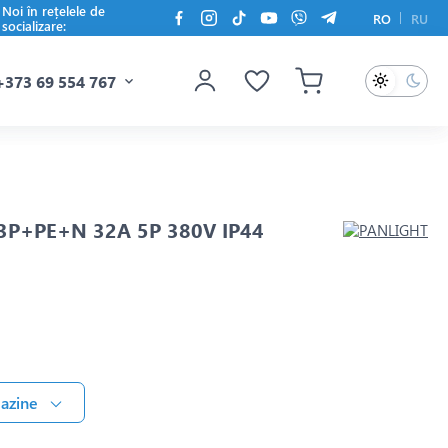
Noi în rețelele de
RO
RU
socializare:
+373 69 554 767
 3Р+РЕ+N 32A 5P 380V IP44
gazine