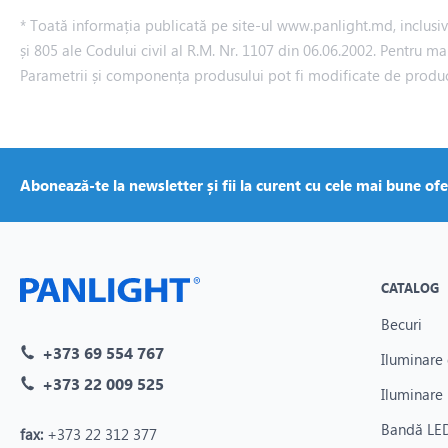
* Toată informația publicată pe site-ul www.panlight.md, inclusiv p
și 805 ale Codului civil al R.M. Nr. 1107 din 06.06.2002. Pentru ma
Parametrii și componența produsului pot fi modificate de produ
Abonează-te la newsletter și fii la curent cu cele mai bune ofe
CATALOG
Becuri
+373 69 554 767
Iluminare 
+373 22 009 525
Iluminare 
Bandă LED
fax:
+373 22 312 377