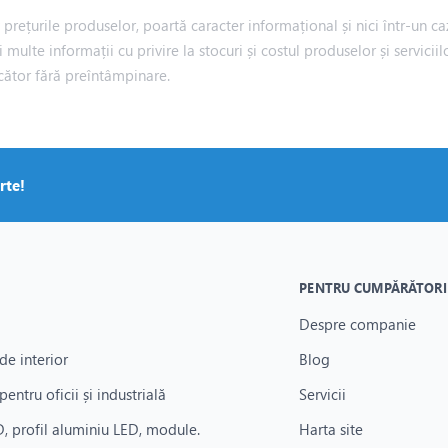
rețurile produselor, poartă caracter informațional și nici într-un caz
i multe informații cu privire la stocuri și costul produselor și servic
cător fără preîntâmpinare.
rte!
PENTRU CUMPĂRĂTORI
Despre companie
de interior
Blog
pentru oficii și industrială
Servicii
, profil aluminiu LED, module.
Harta site