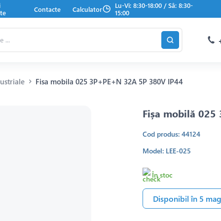
i
Lu-Vi: 8:30-18:00 / Sâ: 8:30-
Contacte
Calculator
te
15:00
dustriale
Fisa mobila 025 3Р+РЕ+N 32A 5P 380V IP44
Fișa mobilă 025
Cod produs: 44124
Model: LEE-025
În stoc
Disponibil în 5 ma