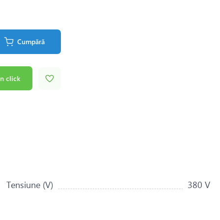
Cumpără
n click
Tensiune (V)
380 V