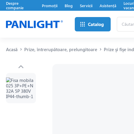
Despre
Locur
Promoții
Blog
Servicii
Asistență
companie
vacan
Căutare
Catalog
...
Acasă
Prize, întrerupătoare, prelungitoare
Prize şi fişe in