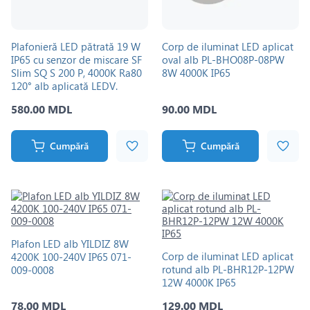
Plafonieră LED pătrată 19 W
Corp de iluminat LED aplicat
IP65 cu senzor de miscare SF
oval alb PL-BHO08P-08PW
Slim SQ S 200 P, 4000K Ra80
8W 4000K IP65
120° alb aplicată LEDV.
580.00 MDL
90.00 MDL
Cumpără
Cumpără
Plafon LED alb YILDIZ 8W
Corp de iluminat LED aplicat
4200K 100-240V IP65 071-
rotund alb PL-BHR12P-12PW
009-0008
12W 4000K IP65
78.00 MDL
129.00 MDL