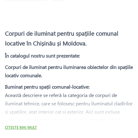
Corpuri de iluminat pentru spațiile comunal
locative în Chișinău și Moldova.
În catalogul nostru sunt prezentate:
Corpuri de iluminat pentru iluminarea obiectelor din spațiile
locativ comunale.
Iluminat pentru spații comunal-locative:
Această descriere se referă la categoria de corpuri de
iluminat tehnice, care se folosesc pentru iluminatul cladirilor
si spatiilor, atat interior cat si exterior. Aici sunt incluse
articolele de aparataj, corpuri de iluminat pentru spații
locative și de utilitate publică (comunal-locative).
CITEŞTE MAI MULT