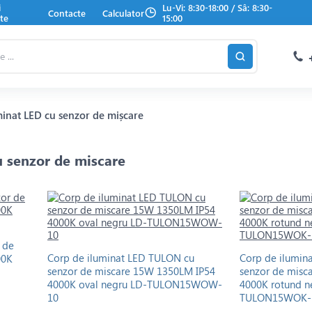
i
Lu-Vi: 8:30-18:00 / Sâ: 8:30-
Contacte
Calculator
te
15:00
minat LED cu senzor de mișcare
u senzor de miscare
 de
Corp de iluminat LED TULON cu
Corp de ilumin
00K
senzor de miscare 15W 1350LM IP54
senzor de misc
4000K oval negru LD-TULON15WOW-
4000K rotund n
10
TULON15WOK-