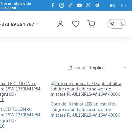
Noi în rețelele de
RO
RU
socializare:
+373 69 554 767
Sortați:
Corp de iluminat LED aplicat ultra
at LED TULON cu
subțire rotund alb cu senzor de
are 15W 1350LM IP54
miscare PL-UL16IRLS-W 16W 4000K
egru LD-
10