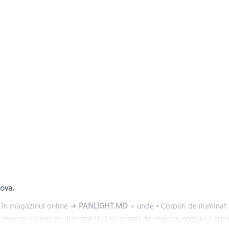
dova.
 în magazinul online ➔
PANLIGHT.MD
> unde • Corpuri de iluminat 
de mișcare • Corp de iluminat LED cu senzor de mișcare negru • Corp