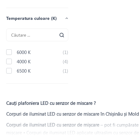
Temperatura culoare (K)
6000 K
(1)
4000 K
(4)
6500 K
(1)
Cauți plafoniera LED cu senzor de miscare ?
Corpuri de iluminat LED cu senzor de miscare în Chișinău și Mol
Corpuri de iluminat LED cu senzor de mișcare
– pot fi cumpărate
mișcare • Corpuri de iluminat LED aplicate ultraslim cu senzor 