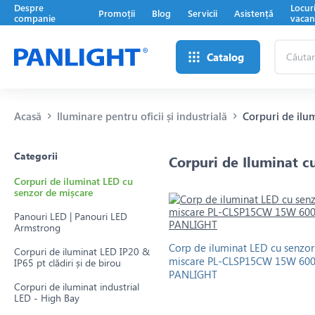
Despre
Locur
Promoții
Blog
Servicii
Asistență
companie
vacan
Căutare
Catalog
...
Acasă
Iluminare pentru oficii și industrială
Corpuri de ilu
Categorii
Corpuri de Iluminat c
Corpuri de iluminat LED cu
senzor de mișcare
Panouri LED | Panouri LED
Armstrong
Corp de iluminat LED cu senzor
Corpuri de iluminat LED IP20 &
miscare PL-CLSP15CW 15W 60
IP65 pt clădiri și de birou
PANLIGHT
Corpuri de iluminat industrial
LED - High Bay