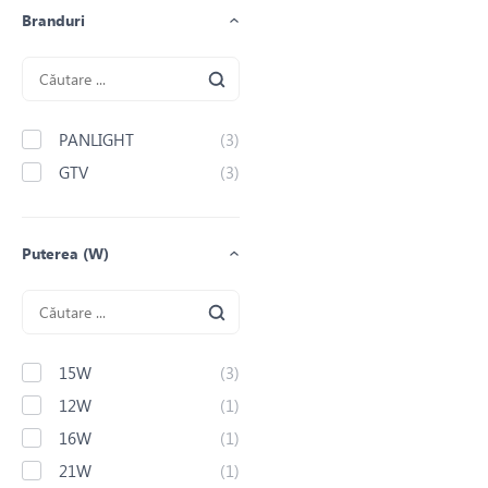
Branduri
PANLIGHT
(3)
GTV
(3)
Puterea (W)
15W
(3)
12W
(1)
16W
(1)
21W
(1)