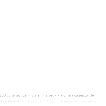
LED cu senzor de mișcare infraroșu • Plafonieră cu senzor de
uri de iluminat cu senzor de mișcare > Chișinău, Moldova — în