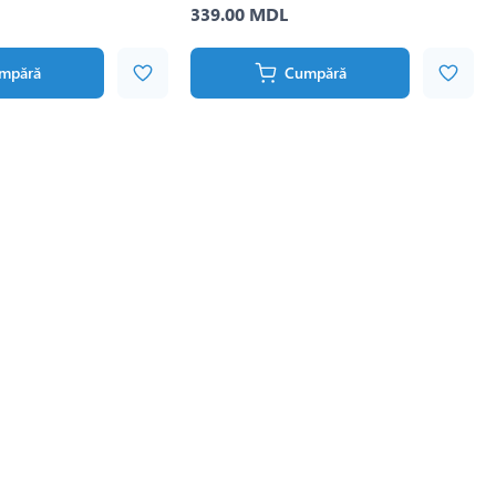
339.00 MDL
mpără
Cumpără