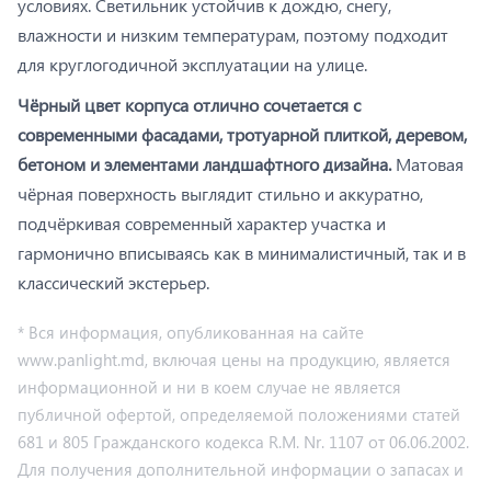
условиях. Светильник устойчив к дождю, снегу,
влажности и низким температурам, поэтому подходит
для круглогодичной эксплуатации на улице.
Чёрный цвет корпуса отлично сочетается с
современными фасадами, тротуарной плиткой, деревом,
бетоном и элементами ландшафтного дизайна.
Матовая
чёрная поверхность выглядит стильно и аккуратно,
подчёркивая современный характер участка и
гармонично вписываясь как в минималистичный, так и в
классический экстерьер.
* Вся информация, опубликованная на сайте
www.panlight.md, включая цены на продукцию, является
информационной и ни в коем случае не является
публичной офертой, определяемой положениями статей
681 и 805 Гражданского кодекса R.M. Nr. 1107 от 06.06.2002.
Для получения дополнительной информации о запасах и