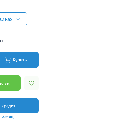
зинах
шт.
Купить
 клик
в кредит
/ месяц