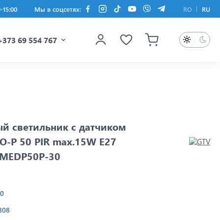
0-15:00
Мы в соцсетях:
RO
RU
+373 69 554 767
й светильник с датчиком
-P 50 PIR max.15W E27
-MEDP50P-30
30
808