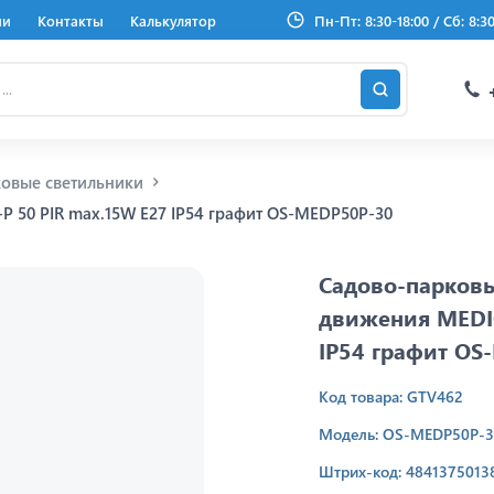
ии
Контакты
Калькулятор
Пн-Пт: 8:30-18:00 / Сб: 8:3
овые светильники
 50 PIR max.15W E27 IP54 графит OS-MEDP50P-30
Садово-парковы
движения MEDIO
IP54 графит OS
Код товара: GTV462
Модель: OS-MEDP50P-
Штрих-код: 4841375013