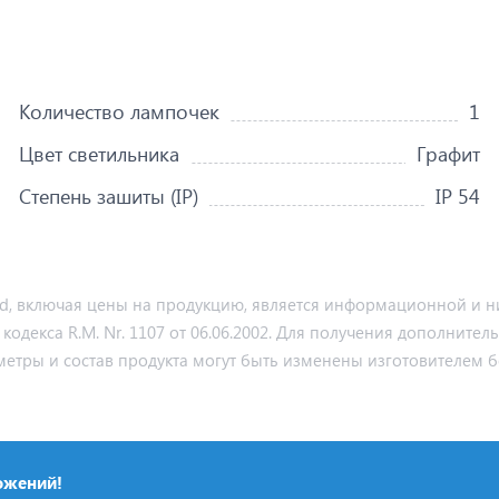
Количество лампочек
1
Цвет светильника
Графит
Степень зашиты (IP)
IP 54
md, включая цены на продукцию, является информационной и ни
декса R.M. Nr. 1107 от 06.06.2002. Для получения дополнител
метры и состав продукта могут быть изменены изготовителем б
ожений!