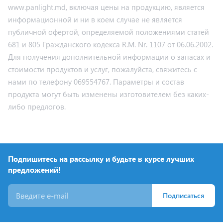
www.panlight.md, включая цены на продукцию, является
информационной и ни в коем случае не является
публичной офертой, определяемой положениями статей
681 и 805 Гражданского кодекса R.M. Nr. 1107 от 06.06.2002.
Для получения дополнительной информации о запасах и
стоимости продуктов и услуг, пожалуйста, свяжитесь с
нами по телефону 069554767. Параметры и состав
продукта могут быть изменены изготовителем без каких-
либо предлогов.
Подпишитесь на рассылку и будьте в курсе лучших
предложений!
Подписаться