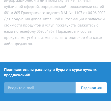
информационной и ни в коем случае не является
публичной офертой, определяемой положениями статей
681 и 805 Гражданского кодекса R.M. Nr. 1107 от 06.06.2002.
Для получения дополнительной информации о запасах и
стоимости продуктов и услуг, пожалуйста, свяжитесь с
нами по телефону 069554767. Параметры и состав
продукта могут быть изменены изготовителем без каких-
либо предлогов.
Подпишитесь на рассылку и будьте в курсе лучших
предложений!
Подписаться