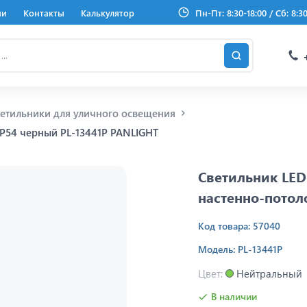
ии
Контакты
Калькулятор
Пн-Пт: 8:30-18:00 / Сб: 8:3
етильники для уличного освещения
IP54 черный PL-13441P PANLIGHT
Светильник LED
настенно-пото
Код товара: 57040
Модель: PL-13441P
Цвет:
Нейтральный
В наличии