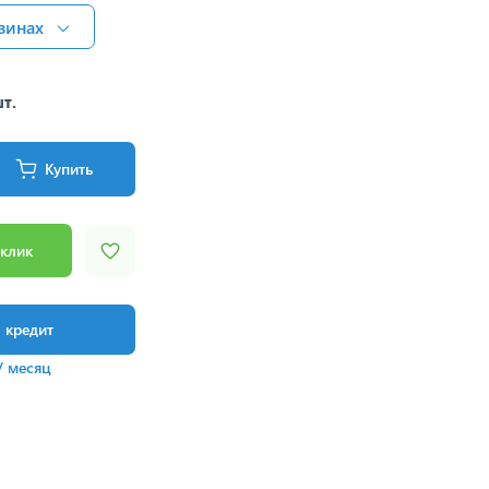
зинах
шт.
Купить
 клик
в кредит
/ месяц