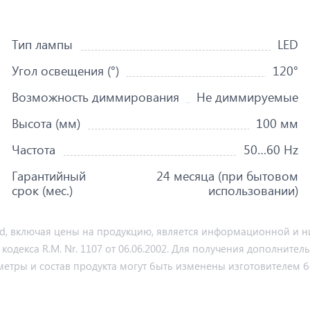
Тип лампы
LED
Угол освещения (°)
120°
Возможность диммирования
Не диммируемые
Высота (мм)
100 мм
Частота
50…60 Hz
Гарантийный
24 месяца (при бытовом
срок (мес.)
использовании)
md, включая цены на продукцию, является информационной и ни
декса R.M. Nr. 1107 от 06.06.2002. Для получения дополнител
метры и состав продукта могут быть изменены изготовителем б