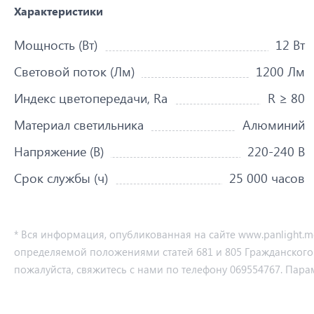
Характеристики
Мощность (Вт)
12 Вт
Световой поток (Лм)
1200 Лм
Индекс цветопередачи, Ra
R ≥ 80
Материал светильника
Алюминий
Напряжение (В)
220-240 В
Срок службы (ч)
25 000 часов
* Вся информация, опубликованная на сайте www.panlight.
определяемой положениями статей 681 и 805 Гражданского ко
пожалуйста, свяжитесь с нами по телефону 069554767. Пара