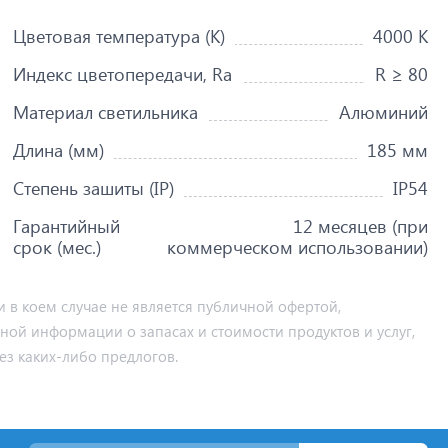
Цветовая температура (K)
4000 K
Индекс цветопередачи, Ra
R ≥ 80
Материал светильника
Алюминий
Длина (мм)
185 мм
Степень зашиты (IP)
IP54
Гарантийный
12 месяцев (при
срок (мес.)
коммерческом использовании)
 в коем случае не является публичной офертой,
ьной информации о запасах и стоимости продуктов и услуг,
ез каких-либо предлогов.