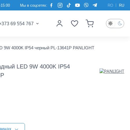
-15:00
Мы в соцсетях:
RO
RU
+373 69 554 767
D 9W 4000K IP54 черный PL-13641P PANLIGHT
адный LED 9W 4000K IP54
1P
зинах