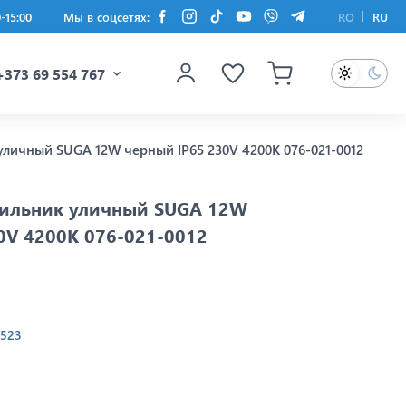
0-15:00
Мы в соцсетях:
RO
RU
+373 69 554 767
уличный SUGA 12W черный IP65 230V 4200K 076-021-0012
тильник уличный SUGA 12W
0V 4200K 076-021-0012
8523