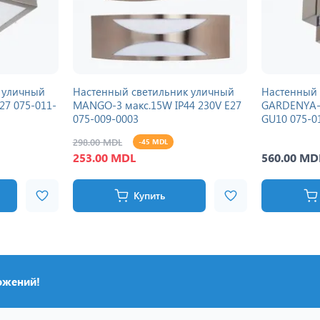
 уличный
Настенный светильник уличный
Настенный 
27 075-011-
MANGO-3 макс.15W IP44 230V E27
GARDENYA-1
075-009-0003
GU10 075-0
298.00 MDL
-45 MDL
253.00 MDL
560.00 MD
Купить
ожений!