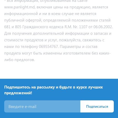
* Вся информация, опубликованная на сайте
www.panlight.md, включая цены на продукцию, является
информационной и ни в коем случае не является
публичной офертой, определяемой положениями статей
681 и 805 Гражданского кодекса R.M. Nr. 1107 от 06.06.2002.
Для получения дополнительной информации о запасах и
стоимости продуктов и услуг, пожалуйста, свяжитесь с
нами по телефону 069554767. Параметры и состав
продукта могут быть изменены изготовителем без каких-
либо предлогов.
Подпишитесь на рассылку и будьте в курсе лучших
предложений!
Подписаться