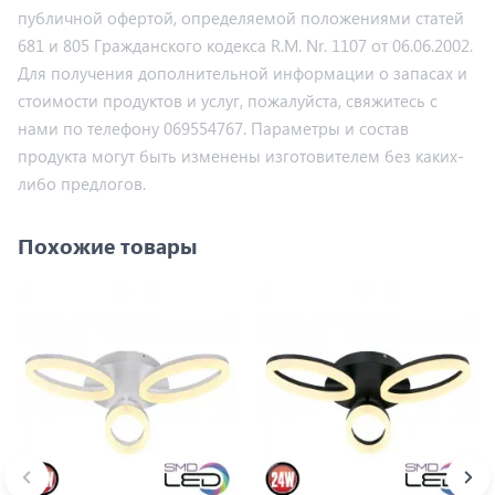
публичной офертой, определяемой положениями статей
681 и 805 Гражданского кодекса R.M. Nr. 1107 от 06.06.2002.
Для получения дополнительной информации о запасах и
стоимости продуктов и услуг, пожалуйста, свяжитесь с
нами по телефону 069554767. Параметры и состав
продукта могут быть изменены изготовителем без каких-
либо предлогов.
Похожие товары