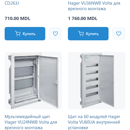
CD263J
Hager VU36NWB Volta для
врезного монтажа
710.00 MDL
1 760.00 MDL
Купить
Купить
Мультимедийный щит
Щит на 60 модулей Hager
Hager VU24NWB Volta для
Volta VU60UA внутренней
врезного монтажа
установки