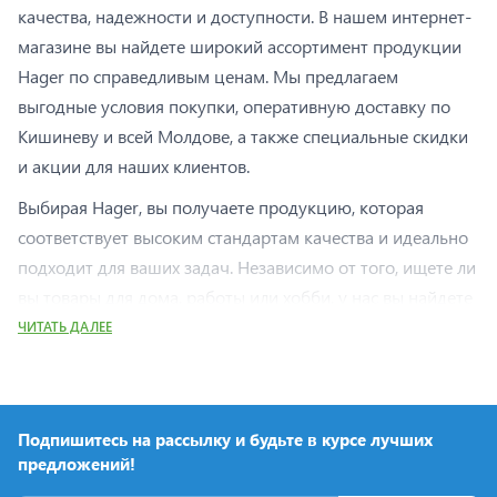
качества, надежности и доступности. В нашем интернет-
магазине вы найдете широкий ассортимент продукции
Hager по справедливым ценам. Мы предлагаем
выгодные условия покупки, оперативную доставку по
Кишиневу и всей Молдове, а также специальные скидки
и акции для наших клиентов.
Выбирая Hager, вы получаете продукцию, которая
соответствует высоким стандартам качества и идеально
подходит для ваших задач. Независимо от того, ищете ли
вы товары для дома, работы или хобби, у нас вы найдете
всё необходимое.
ЧИТАТЬ ДАЛЕЕ
Мы гарантируем оригинальность продукции Hager,
удобные способы оплаты и выгодные условия покупки.
Делая заказ у нас, вы можете быть уверены в
Подпишитесь на рассылку и будьте в курсе лучших
надежности сервиса, быстроте обработки заказов и
предложений!
качественном обслуживании.