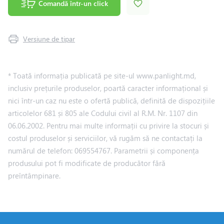
Comandă într-un click
Versiune de tipar
* Toată informația publicată pe site-ul www.panlight.md,
inclusiv prețurile produselor, poartă caracter informațional și
nici într-un caz nu este o ofertă publică, definită de dispozițiile
articolelor 681 și 805 ale Codului civil al R.M. Nr. 1107 din
06.06.2002. Pentru mai multe informații cu privire la stocuri și
costul produselor și serviciilor, vă rugăm să ne contactați la
numărul de telefon: 069554767. Parametrii și componența
produsului pot fi modificate de producător fără
preîntâmpinare.