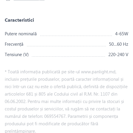
Caracteristici
Putere nominală
4-65W
Frecvență
50…60 Hz
Tensiune (V)
220-240 V
* Toată informația publicată pe site-ul www.panlight.md,
inclusiv prețurile produselor, poartă caracter informațional și
nici într-un caz nu este o ofertă publică, definită de dispozițiile
articolelor 681 și 805 ale Codului civil al R.M. Nr. 1107 din
06.06.2002. Pentru mai multe informații cu privire la stocuri și
costul produselor și serviciilor, vă rugăm să ne contactați la
numărul de telefon: 069554767. Parametrii și componența
produsului pot fi modificate de producător fără
preîntâmpinare.