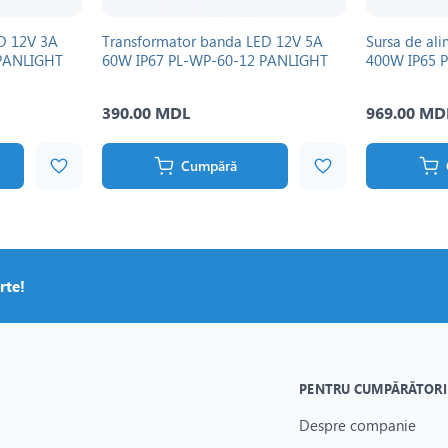
D 12V 3A
Transformator banda LED 12V 5A
Sursa de al
 PANLIGHT
60W IP67 PL-WP-60-12 PANLIGHT
400W IP65 
390.00 MDL
969.00 MD
Cumpără
rte!
PENTRU CUMPĂRĂTORI
Despre companie