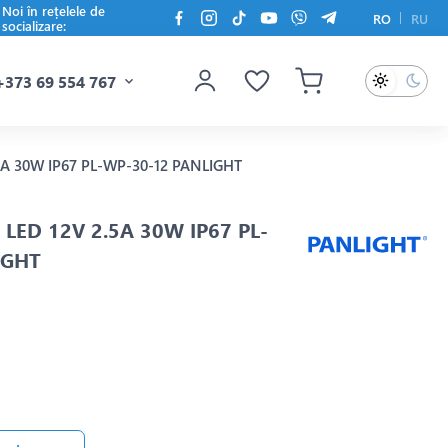
Noi în rețelele de
RO
RU
socializare:
+373 69 554 767
.5A 30W IP67 PL-WP-30-12 PANLIGHT
e LED 12V 2.5A 30W IP67 PL-
IGHT