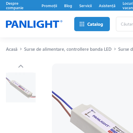
Despre
Locur
Promoții
Blog
Servicii
Asistență
companie
vacan
Căutare
Catalog
...
Acasă
Surse de alimentare, controllere banda LED
Surse 