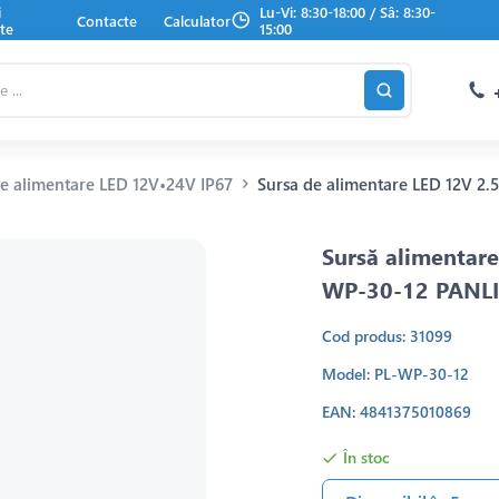
i
Lu-Vi: 8:30-18:00 / Sâ: 8:30-
Contacte
Calculator
te
15:00
de alimentare LED 12V•24V IP67
Sursa de alimentare LED 12V 2
Sursă alimentar
WP-30-12 PANL
Cod produs: 31099
Model: PL-WP-30-12
EAN: 4841375010869
În stoc