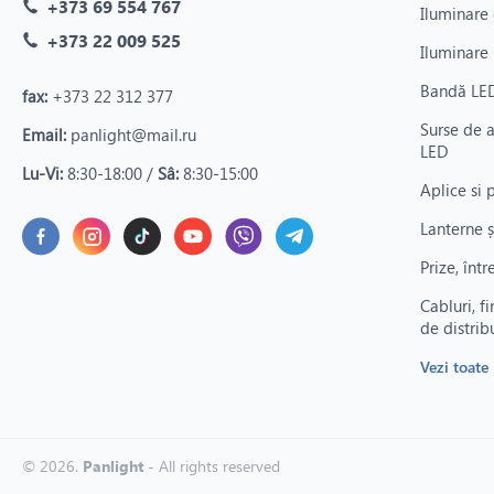
+373 69 554 767
Iluminare 
+373 22 009 525
Iluminare 
Bandă LED
fax:
+373 22 312 377
Surse de 
Email:
panlight@mail.ru
LED
Lu-Vi:
8:30-18:00 /
Sâ:
8:30-15:00
Aplice si 
Lanterne ș
Prize, înt
Cabluri, fi
de distrib
Vezi toate
© 2026.
Panlight
- All rights reserved