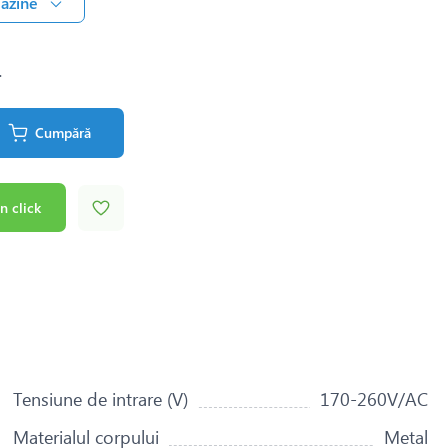
gazine
.
Cumpără
n click
Tensiune de intrare (V)
170-260V/AC
Materialul corpului
Metal