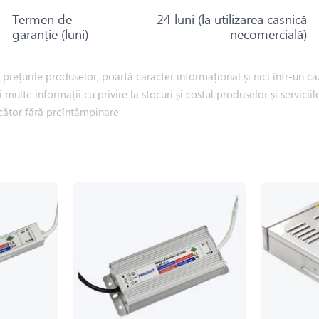
Termen de
24 luni (la utilizarea casnică
garanție (luni)
necomercială)
rețurile produselor, poartă caracter informațional și nici într-un caz
i multe informații cu privire la stocuri și costul produselor și servic
cător fără preîntâmpinare.