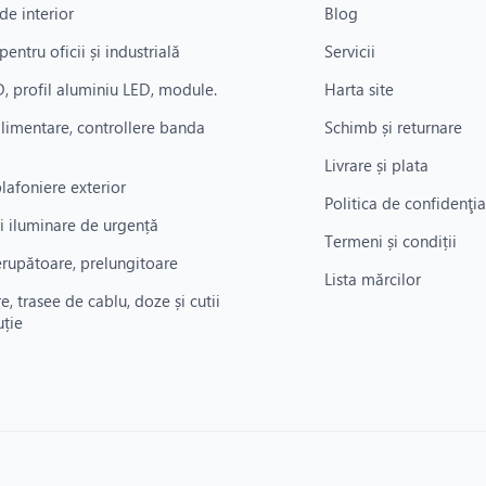
de interior
Blog
pentru oficii și industrială
Servicii
, profil aluminiu LED, module.
Harta site
alimentare, controllere banda
Schimb și returnare
Livrare și plata
plafoniere exterior
Politica de confidenţia
i iluminare de urgență
Termeni și condiții
rerupătoare, prelungitoare
Lista mărcilor
re, trasee de cablu, doze și cutii
uție