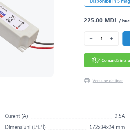
Disponibil în 5 ma
225.00 MDL
/ buc
Comandă într-u
Versiune de tipar
Curent (A)
2.5A
Dimensiuni (L*L*Î)
172x34x24 mm