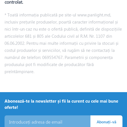
controlat.
* Toată informația publicată pe site-ul www.panlight.md,
inclusiv prețurile produselor, poartă caracter informațional și
nici într-un caz nu este o ofertă publică, definită de dispozițiile
articolelor 681 și 805 ale Codului civil al R.M. Nr. 1107 din
06.06.2002. Pentru mai multe informații cu privire la stocuri și
costul produselor și serviciilor, vă rugăm să ne contactați la
numărul de telefon: 069554767. Parametrii și componența
produsului pot fi modificate de producător fără
preîntâmpinare.
Abonează-te la newsletter și fii la curent cu cele mai bune
oferte!
Abonați-vă