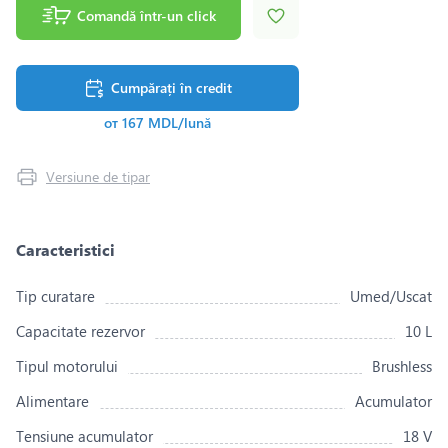
Comandă într-un click
Cumpărați în credit
от 167 MDL/lună
Versiune de tipar
Caracteristici
Tip curatare
Umed/Uscat
Capacitate rezervor
10 L
Tipul motorului
Brushless
Alimentare
Acumulator
Tensiune acumulator
18 V