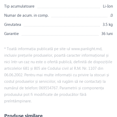
Tip acumulatoare
Li-Ion
Numar de acum. in comp.
.0
Greutatea
3.5 kg
Garantie
36 luni
* Toată informația publicată pe site-ul www.panlight.md,
inclusiv prețurile produselor, poartă caracter informațional și
nici într-un caz nu este o ofertă publică, definită de dispozițiile
articolelor 681 și 805 ale Codului civil al R.M. Nr. 1107 din
06.06.2002. Pentru mai multe informații cu privire la stocuri și
costul produselor și serviciilor, vă rugăm să ne contactați la
numărul de telefon: 069554767. Parametrii și componența
produsului pot fi modificate de producător fără
preîntâmpinare.
Produse similare