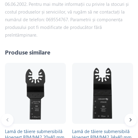
06.06.2002. Pentru mai multe informații cu privire la stocuri și
costul produselor și serviciilor, vă rugăm să ne contactați la
numărul de telefon: 069554767. Parametrii și componența
produsului pot fi modificate de producător fără
preîntâmpinare.
Produse similare
Lamă de tăiere submersibilă
Lamă de tăiere submersibilă
Hoegert BIM/M42 20х40 mm
Hoegert BIM/M42 34х40 mm