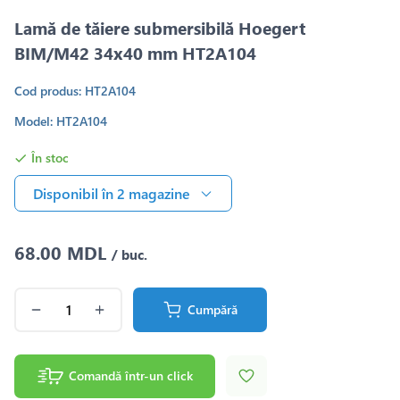
Lamă de tăiere submersibilă Hoegert
BIM/M42 34х40 mm HT2A104
Cod produs: HT2A104
Model: HT2A104
În stoc
Disponibil în 2 magazine
68.00 MDL
/ buc.
Cumpără
Comandă într-un click