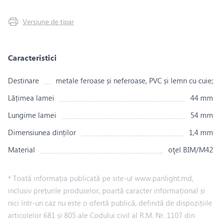
Versiune de tipar
Caracteristici
Destinare
metale feroase și neferoase, PVC și lemn cu cuie;
Lățimea lamei
44 mm
Lungime lamei
54 mm
Dimensiunea dinților
1,4 mm
Material
oţel BIM/M42
* Toată informația publicată pe site-ul www.panlight.md,
inclusiv prețurile produselor, poartă caracter informațional și
nici într-un caz nu este o ofertă publică, definită de dispozițiile
articolelor 681 și 805 ale Codului civil al R.M. Nr. 1107 din