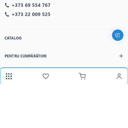
+373 69 554 767
+373 22 009 525
CATALOG
PENTRU CUMPĂRĂTORI
MAGAZINELE
fax:
+373 22 312 377
Email:
panlight@mail.ru
Lu-Vi:
8:30-18:00 /
Sâ:
8:30-15:00